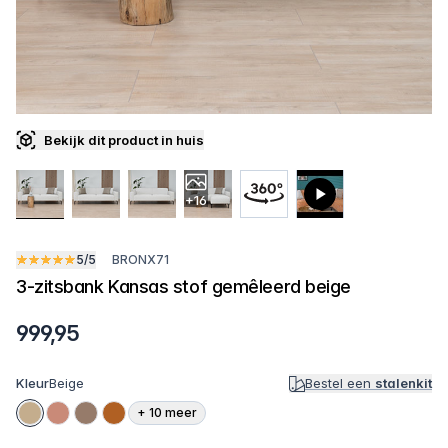
Bekijk dit product in huis
+16
5/5
BRONX71
3-zitsbank Kansas stof gemêleerd beige
999,95
Kleur
Beige
Bestel een
stalenkit
+
10
meer