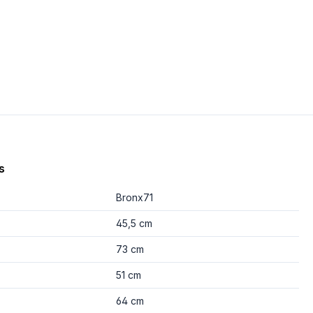
s
Bronx71
45,5 cm
73 cm
51 cm
64 cm