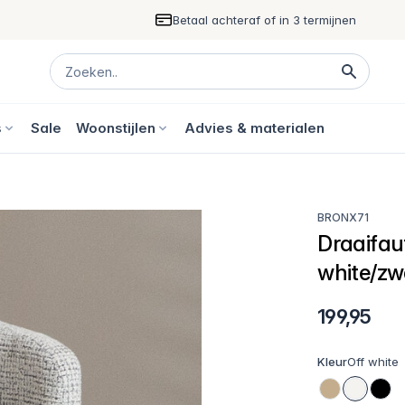
Betaal achteraf of in 3 termijnen
s
Sale
Woonstijlen
Advies & materialen
BRONX71
Draaifaut
white/zw
199,95
Kleur
Off white