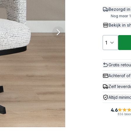
Bezorgd in
Nog maar 1
Bekijk in
Gratis reto
Achteraf of
Zelf leverd
Altijd minim
4.6
836 beoo