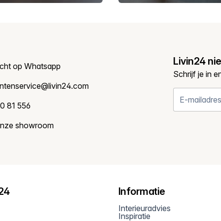
Livin24 ni
icht op Whatsapp
Schrijf je in 
antenservice@livin24.com
0 81 556
onze showroom
n24
Informatie
Interieuradvies
Inspiratie