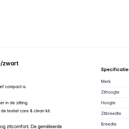
e/zwart
Specificatie
Merk
ief compact is.
Zithoogte
r in de zitting.
Hoogte
e textiel care & clean kit.
Zitbreedte
Breedte
oog zitcomfort. De gemêleerde