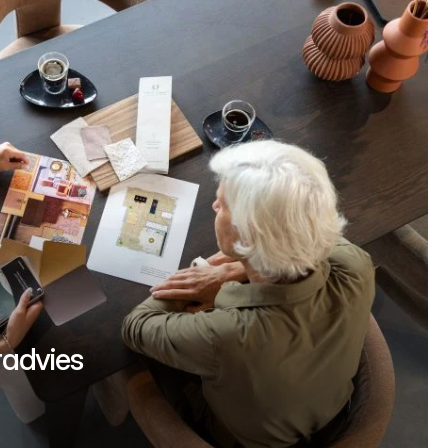
uradvies