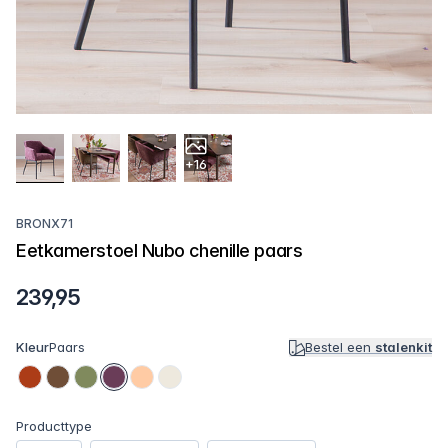
+16
BRONX71
Eetkamerstoel Nubo chenille paars
239,95
Kleur
Paars
Bestel een
stalenkit
Producttype