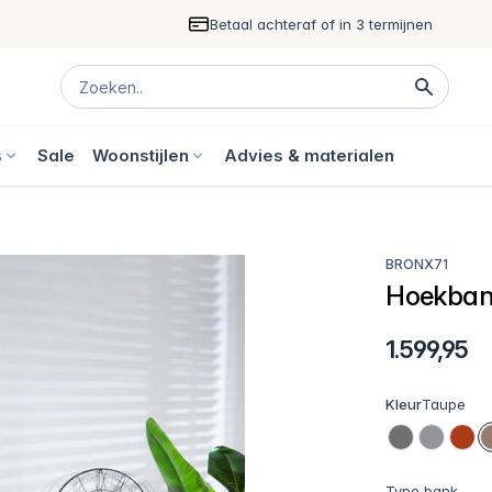
Betaal achteraf of in 3 termijnen
s
Sale
Woonstijlen
Advies & materialen
BRONX71
Hoekbank
1.599,95
Kleur
Taupe
Type bank