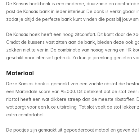
De Kansas hoekbank is een moderne, duurzame en comfortabele
past de Kansas bank in ieder interieur. De bank is verkrijgbaar i
zodat je altijd de perfecte bank kunt vinden die past bij jouw sma
De Kansas hoek heeft een hoog zitcomfort. Dit komt door de za
Omdat de kussens vast zitten aan de bank, bieden deze ook g
zakken niet te ver in. De combinatie van nosag vering en HR 
geschikt voor intensief gebruik. Zo kun je jarenlang genieten va
Materiaal
Deze Kansas bank is gemaakt van een zachte ribstof die bestaat
een Martindale score van 95.000. Dit betekent dat de stof zeer sli
ribstof heeft een wat dikkere streep dan de meeste ribstoffen. Da
wat zorgt voor een luxe uitstraling. Tot slot voelt de stof lekke
extra comfortabel.
De pootjes zijn gemaakt uit gepoedercoat metaal en geven de ba