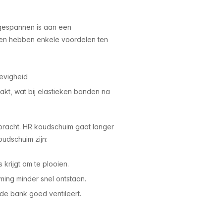
gespannen is aan een
eren hebben enkele voordelen ten
tevigheid
kt, wat bij elastieken banden na
racht. HR koudschuim gaat langer
udschuim zijn:
 krijgt om te plooien.
ming minder snel ontstaan.
 de bank goed ventileert.