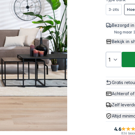
3-zits
Hoe
Bezorgd in
Nog maar 3
Bekijk in
Gratis reto
Achteraf of
Zelf leverd
Altijd minim
4.6
836 beoo