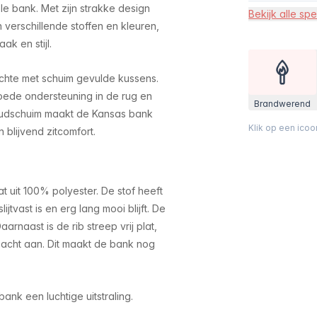
 bank. Met zijn strakke design
Bekijk alle spe
n verschillende stoffen en kleuren,
ak en stijl.
chte met schuim gevulde kussens.
oede ondersteuning in de rug en
Brandwerend
koudschuim maakt de Kansas bank
Klik op een ico
n blijvend zitcomfort.
 uit 100% polyester. De stof heeft
jtvast is en erg lang mooi blijft. De
arnaast is de rib streep vrij plat,
r zacht aan. Dit maakt de bank nog
nk een luchtige uitstraling.