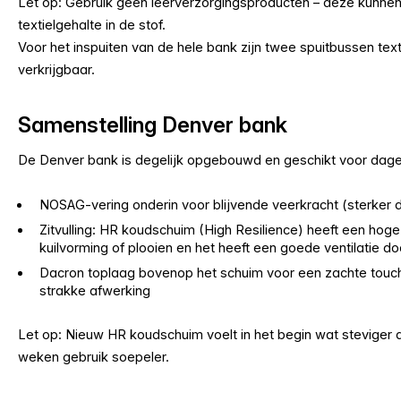
Let op: Gebruik géén leerverzorgingsproducten – deze kunne
textielgehalte in de stof.
Voor het inspuiten van de hele bank zijn twee spuitbussen text
verkrijgbaar.
Samenstelling Denver bank
De Denver bank is degelijk opgebouwd en geschikt voor dageli
NOSAG-vering onderin voor blijvende veerkracht (sterker 
Zitvulling: HR koudschuim (High Resilience) heeft een hoge
kuilvorming of plooien en het heeft een goede ventilatie do
Dacron toplaag bovenop het schuim voor een zachte touch
strakke afwerking
Let op: Nieuw HR koudschuim voelt in het begin wat steviger
weken gebruik soepeler.