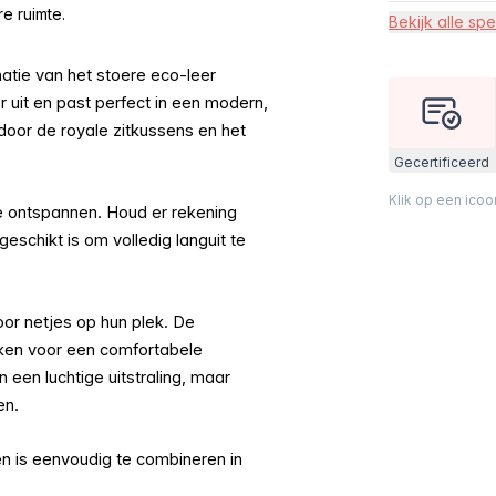
e ruimte.
Bekijk alle spe
atie van het stoere eco-leer
 uit en past perfect in een modern,
t door de royale zitkussens en het
Gecertificeerd
Klik op een ico
e ontspannen. Houd er rekening
schikt is om volledig languit te
oor netjes op hun plek. De
kken voor een comfortabele
 een luchtige uitstraling, maar
en.
 en is eenvoudig te combineren in