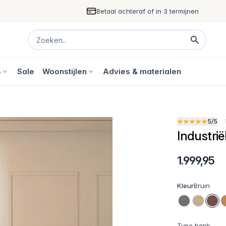
Betaal achteraf of in 3 termijnen
s
Sale
Woonstijlen
Advies & materialen
5/5
Industrië
1.999,95
Kleur
Bruin
Type bank