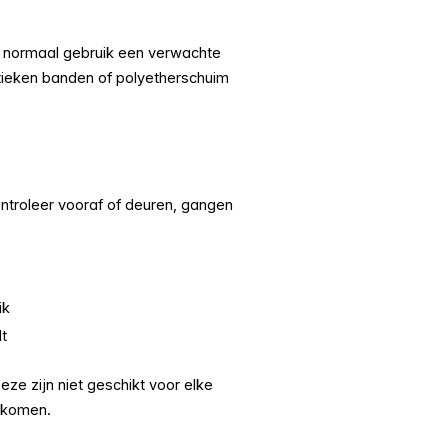
j normaal gebruik een verwachte
astieken banden of polyetherschuim
troleer vooraf of deuren, gangen
ik
t
ze zijn niet geschikt voor elke
rkomen.