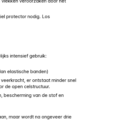
n vlekken veroorzaken door het
iel protector nodig. Los
jks intensief gebruik:
dan elastische banden)
 veerkracht, er ontstaat minder snel
or de open celstructuur.
, bescherming van de stof en
 aan, maar wordt na ongeveer drie