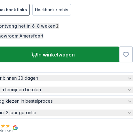
ekbank links
Hoekbank rechts
 ontvang het in
6-8 weken
 showroom
Amersfoort
In winkelwagen
ur binnen 30 dagen
 in termijnen betalen
ag kiezen in bestelproces
aal 2 jaar garantie
rdelingen