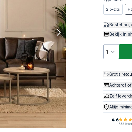
2,5-zits
Ho
Bestel nu,
Bekijk in
Gratis reto
Achteraf of
Zelf leverd
Altijd minim
4.6
836 beoo