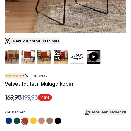
Bekijk dit product in huis
+8
5/5
BRONX71
Velvet fauteuil Malaga koper
169,95
199,95
-15%
Kleur
Koper
Bestel een
stalenkit