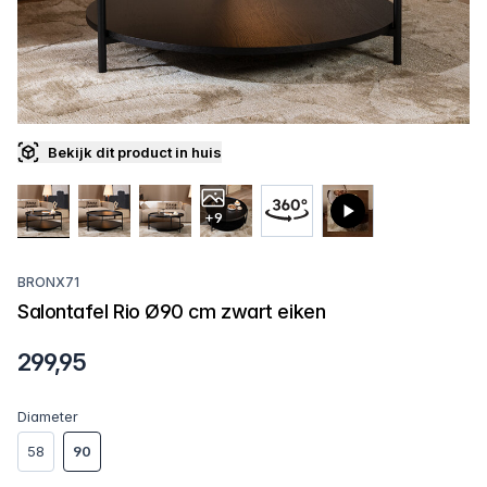
Bekijk dit product in huis
+9
BRONX71
Salontafel Rio Ø90 cm zwart eiken
299,95
Diameter
58
90