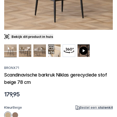
Bekijk dit product in huis
+14
BRONX71
Scandinavische barkruk Niklas gerecyclede stof
beige 78 cm
179,95
Kleur
Beige
Bestel een
stalenkit