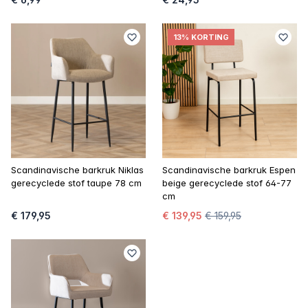
13% KORTING
Scandinavische barkruk Niklas
Scandinavische barkruk Espen
gerecyclede stof taupe 78 cm
beige gerecyclede stof 64-77
cm
€ 179,95
€ 139,95
€ 159,95