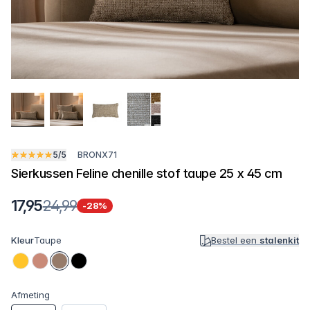
5/5
BRONX71
Sierkussen Feline chenille stof taupe 25 x 45 cm
17,95
24,99
-28%
Kleur
Taupe
Bestel een
stalenkit
Afmeting