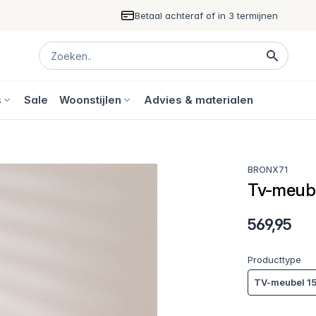
Betaal achteraf of in 3 termijnen
s
Sale
Woonstijlen
Advies & materialen
BRONX71
Tv-meube
569,95
Producttype
TV-meubel 1