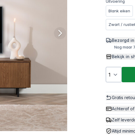
Uitvoering
Blank eiken
Zwart / rustie
Bezorgd in
Nog maar 7
Bekijk in
Gratis reto
Achteraf of
Zelf leverd
Altijd minim