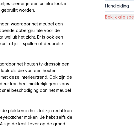
rtjes creëer je een unieke look in
Handleiding
 gebruikt worden.
Bekijk alle spe
ineer, waardoor het meubel een
voldoende opbergruimte voor de
 wel uit het zicht. Er is ook een
unt of juist spullen of decoratie
ardoor het houten tv-dressoir een
e look als die van een houten
et deze interieurtrend. Ook zijn de
deur kan heel makkelijk geruisloos
t snel beschadiging aan het meubel
e plekken in huis tot zijn recht kan
 eyecatcher maken. Je hebt zelfs de
ls je de kast liever op de grond