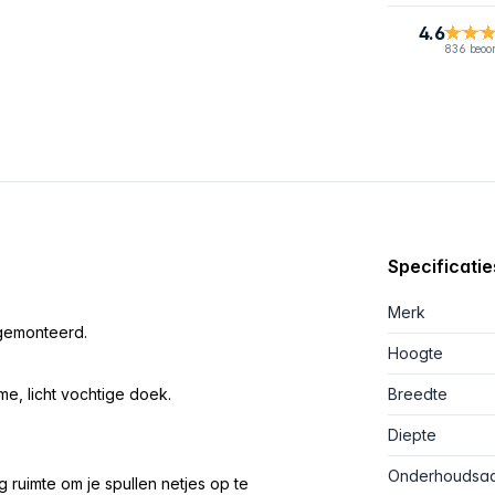
4.6
836 beoo
Specificatie
Merk
rgemonteerd.
Hoogte
, licht vochtige doek.
Breedte
Diepte
Onderhoudsad
eg ruimte om je spullen netjes op te