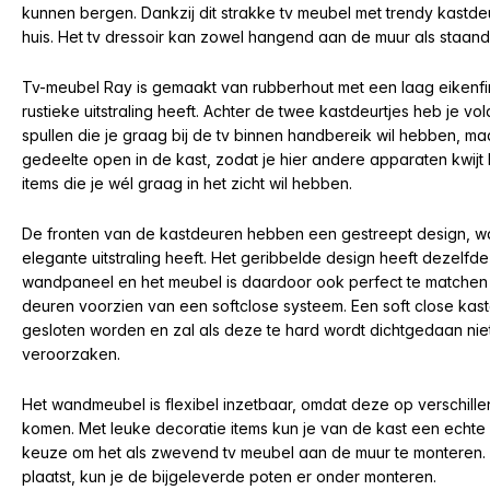
kunnen bergen. Dankzij dit strakke tv meubel met trendy kastdeu
huis. Het tv dressoir kan zowel hangend aan de muur als staand
Tv-meubel Ray is gemaakt van rubberhout met een laag eikenf
rustieke uitstraling heeft. Achter de twee kastdeurtjes heb je 
spullen die je graag bij de tv binnen handbereik wil hebben, maar
gedeelte open in de kast, zodat je hier andere apparaten kwijt k
items die je wél graag in het zicht wil hebben.
De fronten van de kastdeuren hebben een gestreept design, wa
elegante uitstraling heeft. Het geribbelde design heeft dezelfd
wandpaneel en het meubel is daardoor ook perfect te matchen m
deuren voorzien van een softclose systeem. Een soft close kast
gesloten worden en zal als deze te hard wordt dichtgedaan nie
veroorzaken.
Het wandmeubel is flexibel inzetbaar, omdat deze op verschillend
komen. Met leuke decoratie items kun je van de kast een echte
keuze om het als zwevend tv meubel aan de muur te monteren. A
plaatst, kun je de bijgeleverde poten er onder monteren.