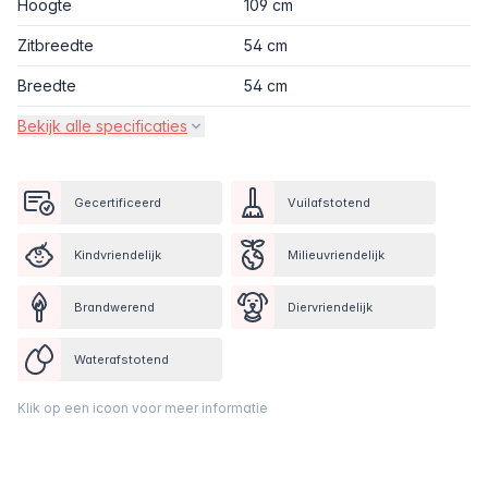
Hoogte
109 cm
Zitbreedte
54 cm
Breedte
54 cm
Bekijk alle specificaties
Gecertificeerd
Vuilafstotend
Kindvriendelijk
Milieuvriendelijk
Brandwerend
Diervriendelijk
Waterafstotend
Klik op een icoon voor meer informatie