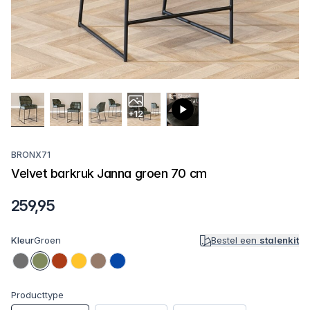
+12
BRONX71
Velvet barkruk Janna groen 70 cm
259,95
Kleur
Groen
Bestel een
stalenkit
Producttype