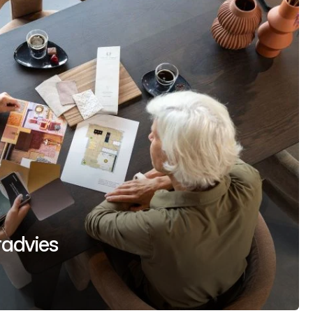
uradvies