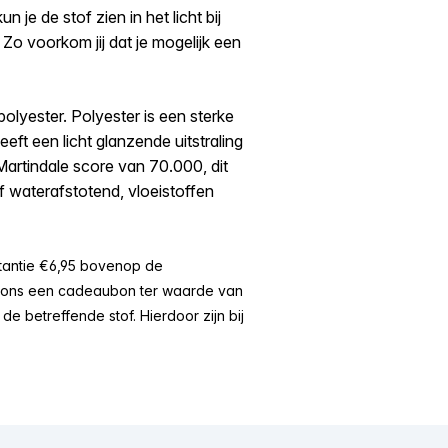
n je de stof zien in het licht bij
 Zo voorkom jij dat je mogelijk een
lyester. Polyester is een sterke
eft een licht glanzende uitstraling
 Martindale score van 70.000, dit
of waterafstotend, vloeistoffen
stantie €6,95 bovenop de
an ons een cadeaubon ter waarde van
e betreffende stof. Hierdoor zijn bij