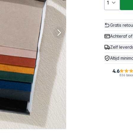
Gratis reto
Achteraf of
Zelf leverd
Altijd minim
4.6
836 beoo