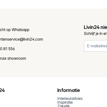
Livin24 ni
icht op Whatsapp
Schrijf je in 
antenservice@livin24.com
0 81 556
onze showroom
n24
Informatie
Interieuradvies
Inspiratie
Zakelijk