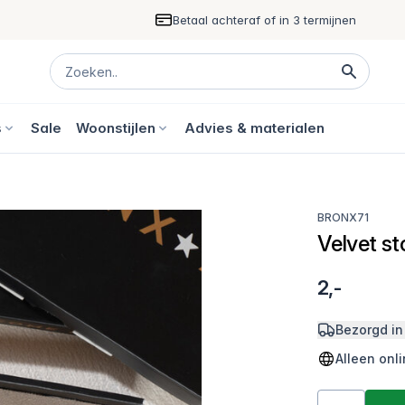
Betaal achteraf of in 3 termijnen
s
Sale
Woonstijlen
Advies & materialen
BRONX71
Velvet st
2,-
Bezorgd in
Alleen onl