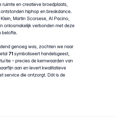
e ruimte en creatieve broedplaats,
r ontstonden hiphop en breakdance.
Klein, Martin Scorsese, Al Pacino,
ijn onlosmakelijk verbonden met deze
n belofte.
eidend genoeg was, zochten we naar
etal
71
symboliseert handelsgeest,
ntuïtie – precies de kernwaarden van
aarfijn aan en levert kwalitatieve
t service die ontzorgt. Dát is de