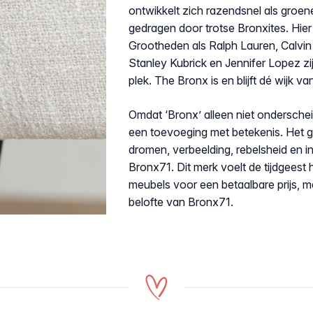
ontwikkelt zich razendsnel als groen
gedragen door trotse Bronxites. Hie
Grootheden als Ralph Lauren, Calvin 
Stanley Kubrick en Jennifer Lopez z
plek. The Bronx is en blijft dé wijk va
Omdat ‘Bronx’ alleen niet ondersch
een toevoeging met betekenis. Het g
dromen, verbeelding, rebelsheid en i
Bronx71. Dit merk voelt de tijdgeest h
meubels voor een betaalbare prijs, me
belofte van Bronx71.