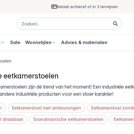
Betaal achteraf of in 3 termijnen
s
Sale
Woonstijlen
Advies & materialen
toelen
le eetkamerstoelen
kamerstoelen zijn dé trend van het moment! Een industriële eet
 andere industriële producten voor een stoer karakter!
n
Eetkamerstoel met armleuningen
Eetkamerstoel zond
l draaibaar
Scandinavische eetkamerstoelen
Eetkamers