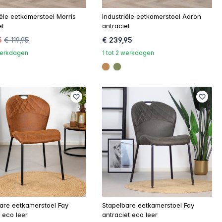
iële eetkamerstoel Morris
Industriële eetkamerstoel Aaron
et
antraciet
5
€ 119,95
€ 239,95
 werkdagen
1 tot 2 werkdagen
957
#be8957
#808a5d
are eetkamerstoel Fay
Stapelbare eetkamerstoel Fay
 eco leer
antraciet eco leer