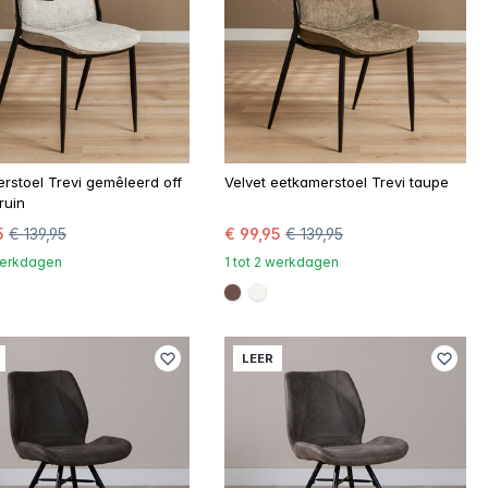
rstoel Trevi gemêleerd off
Velvet eetkamerstoel Trevi taupe
ruin
5
€ 139,95
€ 99,95
€ 139,95
 werkdagen
1 tot 2 werkdagen
148
67b6a
#6e5148
#f5f3ef
LEER