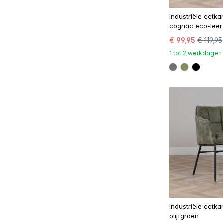
Industriële eetka
cognac eco-leer
€ 99,95
€ 119,95
1 tot 2 werkdagen
#707070
#808a5d
#0000
Industriële eetk
olijfgroen