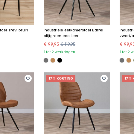
oel Trevi bruin
Industriële eetkamerstoel Barrel
Industr
olijfgroen eco-leer
zwart/a
5
€ 99,95
€ 119,95
€ 99,9
1 tot 2 werkdagen
1 tot 2
#707070
#be8957
#000000
#707
#
17% KORTING
17% 