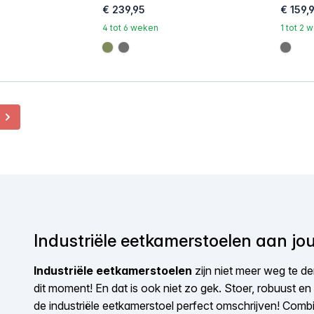
€ 239,95
€ 159,
4 tot 6 weken
1 tot 2
#808a5d
#707070
#707
Volgende
Industriële eetkamerstoelen aan jou
Industriële eetkamerstoelen
zijn niet meer weg te de
dit moment! En dat is ook niet zo gek. Stoer, robuust e
de industriële eetkamerstoel perfect omschrijven! Comb