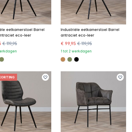
iële eetkamerstoel Barrel
Industriële eetkamerstoel Barrel
ntraciet eco-leer
antraciet eco-leer
5
€ 119,95
€ 99,95
€ 119,95
 werkdagen
1 tot 2 werkdagen
070
be8957
#808a5d
#be8957
#808a5d
#000000
KORTING