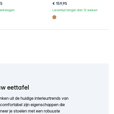
95
€ 159,95
 werkdagen
Levertijd langer dan 12 weken
070
#be8957
w eettafel
nken uit de huidige interieurtrends van
n comfortabel zijn eigenschappen die
ineer je stoelen met een robuuste