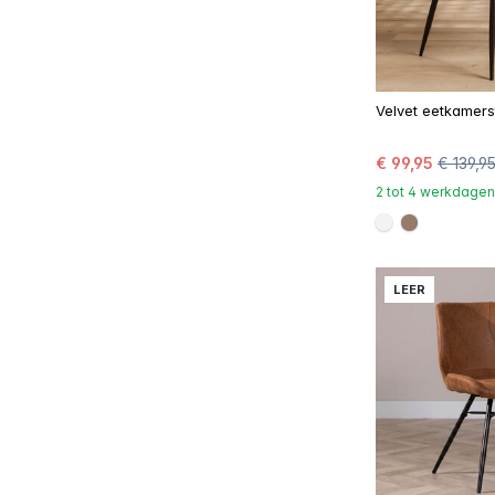
Velvet eetkamerst
€ 99,95
€ 139,9
2 tot 4 werkdagen
#f5f3ef
#967b6a
LEER