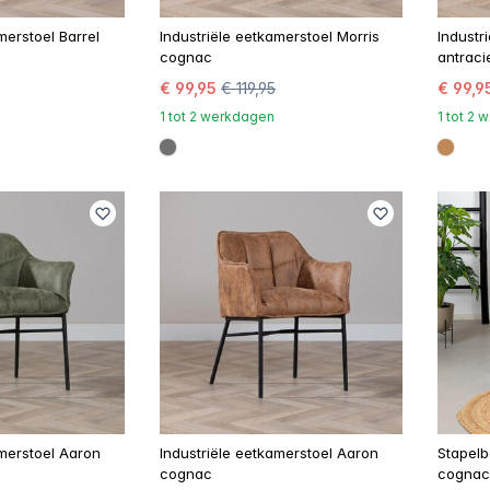
merstoel Barrel
Industriële eetkamerstoel Morris
Industr
cognac
antraci
€ 99,95
€ 119,95
€ 99,9
1 tot 2 werkdagen
1 tot 2
00
#707070
#be8
amerstoel Aaron
Industriële eetkamerstoel Aaron
Stapelb
cognac
cognac