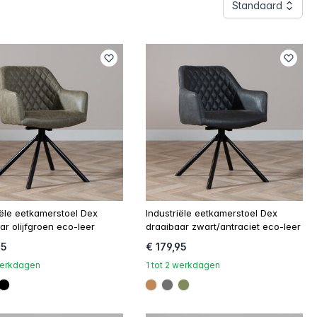
Standaard
iële eetkamerstoel Dex
Industriële eetkamerstoel Dex
ar olijfgroen eco-leer
draaibaar zwart/antraciet eco-leer
95
€ 179,95
 werkdagen
1 tot 2 werkdagen
957
707070
#000000
#be8957
#707070
#808a5d