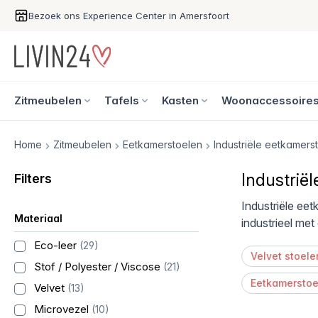
Bezoek ons Experience Center in Amersfoort
Zitmeubelen
Tafels
Kasten
Woonaccessoire
Home
Zitmeubelen
Eetkamerstoelen
Industriële eetkamers
Industrië
Filters
Industriële eet
Materiaal
industrieel met
Eco-leer
(29)
Velvet stoele
Stof / Polyester / Viscose
(21)
Eetkamerstoe
Velvet
(13)
Microvezel
(10)