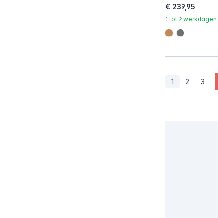
€ 239,95
1 tot 2 werkdagen
#be8957
#707070
1
2
3