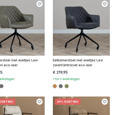
rstoel met wieltjes Levi
Eetkamerstoel met wieltjes Levi
oen eco-leer
zwart/antraciet eco-leer
95
€ 219,95
 werkdagen
1 tot 2 werkdagen
000
be8957
#707070
#be8957
#707070
#808a5d
KORTING
29% KORTING