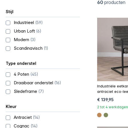
60
producten
Stijl
Industrieel
(59)
Urban Loft
(6)
Modern
(3)
Scandinavisch
(1)
Type onderstel
4 Poten
(45)
Draaibaar onderstel
(16)
Industriële eetka
Sledeframe
(7)
antraciet eco-lee
€ 139,95
Kleur
2 tot 4 werkdagen
Antraciet
(14)
#be8957
#808a5d
Cognac
(14)