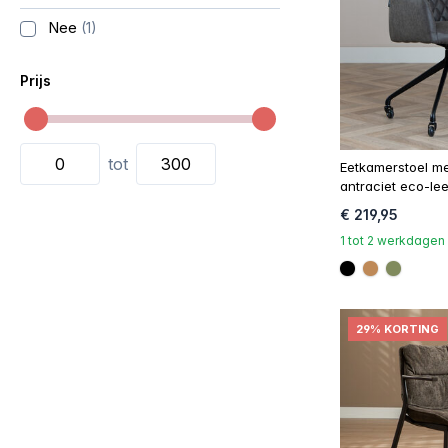
Nee
(1)
Prijs
tot
Eetkamerstoel met
antraciet eco-lee
€ 219,95
1 tot 2 werkdagen
#000000
#be8957
#808a
29% KORTING