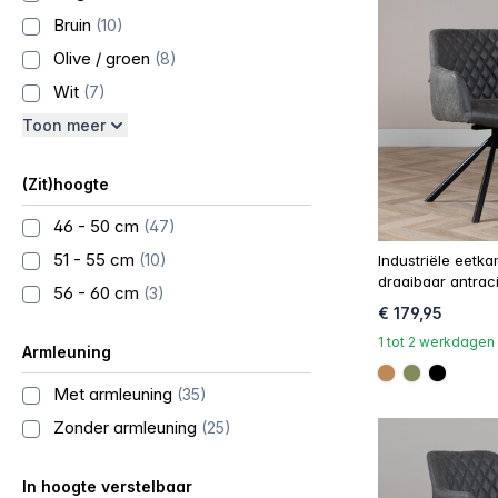
Bruin
(10)
Olive / groen
(8)
Wit
(7)
Toon meer
(Zit)hoogte
46 - 50 cm
(47)
51 - 55 cm
(10)
Industriële eetk
draaibaar antrac
56 - 60 cm
(3)
€ 179,95
1 tot 2 werkdagen
Armleuning
#be8957
#808a5d
#0000
Met armleuning
(35)
Zonder armleuning
(25)
In hoogte verstelbaar