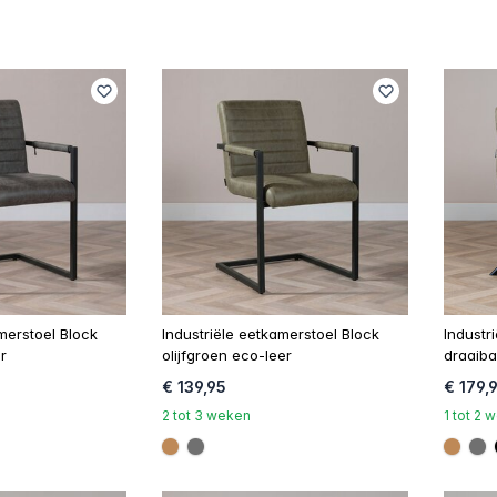
merstoel Block
Industriële eetkamerstoel Block
Industr
r
olijfgroen eco-leer
draaiba
€ 139,95
€ 179,
2 tot 3 weken
1 tot 2
#be8957
#707070
#be8
#