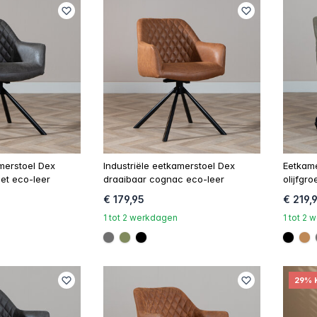
amerstoel Dex
Industriële eetkamerstoel Dex
Eetkame
iet eco-leer
draaibaar cognac eco-leer
olijfgr
€ 179,95
€ 219,
1 tot 2 werkdagen
1 tot 2
00
#707070
#808a5d
#000000
#000
#
29% 