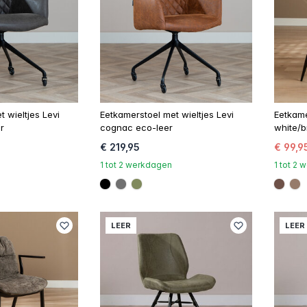
 wieltjes Levi
Eetkamerstoel met wieltjes Levi
Eetkame
r
cognac eco-leer
white/b
€ 219,95
€ 99,9
1 tot 2 werkdagen
1 tot 2
5d
#000000
#707070
#808a5d
#6e5
#9
LEER
LEER