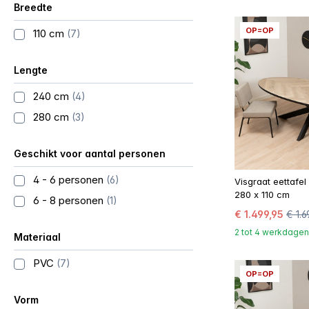
Breedte
OP=OP
110 cm
(7)
Lengte
240 cm
(4)
280 cm
(3)
Geschikt voor aantal personen
4 - 6 personen
(6)
Visgraat eettafe
280 x 110 cm
6 - 8 personen
(1)
€ 1.499,95
€ 1.6
2 tot 4 werkdagen
Materiaal
PVC
(7)
OP=OP
Vorm