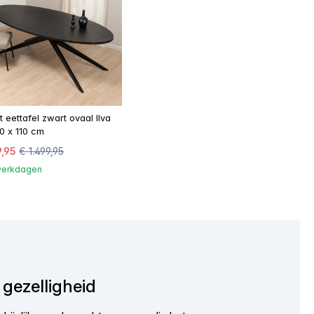
t eettafel zwart ovaal Ilva
0 x 110 cm
9,95
€ 1.499,95
 werkdagen
gezelligheid