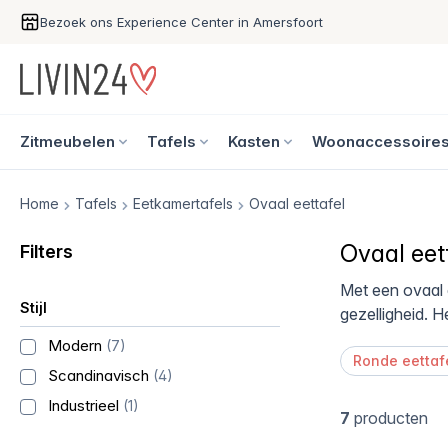
Bezoek ons Experience Center in Amersfoort
Zitmeubelen
Tafels
Kasten
Woonaccessoire
Home
Tafels
Eetkamertafels
Ovaal eettafel
Ovaal eet
Filters
Met een ovaal e
Stijl
gezelligheid. H
Modern
(7)
Ronde eettaf
Scandinavisch
(4)
Industrieel
(1)
7
producten