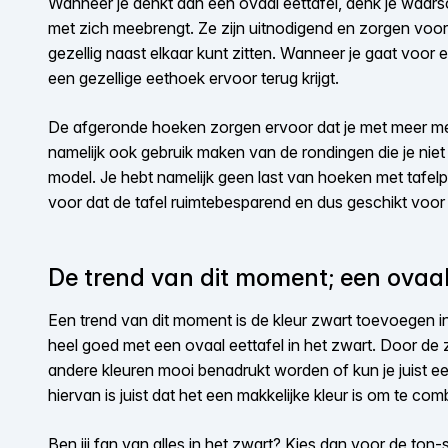
Wanneer je denkt aan een ovaal eettafel, denk je waarsc
met zich meebrengt. Ze zijn uitnodigend en zorgen voor
gezellig naast elkaar kunt zitten. Wanneer je gaat voor e
een gezellige eethoek ervoor terug krijgt.
De afgeronde hoeken zorgen ervoor dat je met meer men
namelijk ook gebruik maken van de rondingen die je niet
model. Je hebt namelijk geen last van hoeken met tafel
voor dat de tafel ruimtebesparend en dus geschikt voor 
De trend van dit moment; een ovaal 
Een trend van dit moment is de kleur zwart toevoegen in h
heel goed met een ovaal eettafel in het zwart. Door de 
andere kleuren mooi benadrukt worden of kun je juist ee
hiervan is juist dat het een makkelijke kleur is om te com
Ben jij fan van alles in het zwart? Kies dan voor de ton-s