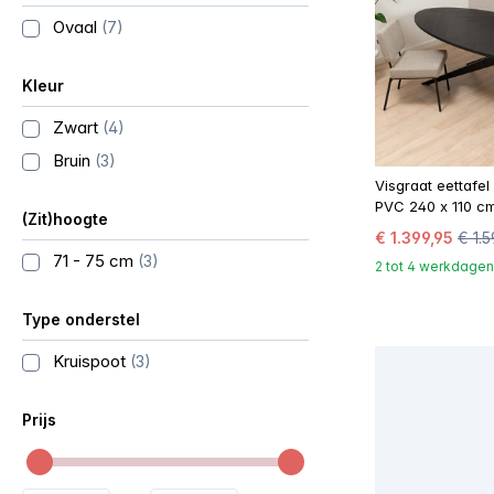
Ovaal
(7)
Kleur
Zwart
(4)
Bruin
(3)
Visgraat eettafel
PVC 240 x 110 c
(Zit)hoogte
€ 1.399,95
€ 1.5
71 - 75 cm
(3)
2 tot 4 werkdagen
Type onderstel
Kruispoot
(3)
Prijs