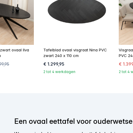
 zwart ovaal Ilva
Tafelblad ovaal visgraat Nina PVC
Visgraa
m
zwart 240 x 110 cm
PVC 24
99,95
€ 1.299,95
€ 1.39
2 tot 4 werkdagen
2 tot 4
Een ovaal eettafel voor ouderwetse 