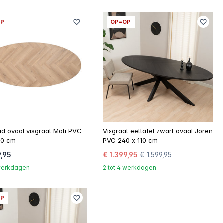
OP
OP=OP
ad ovaal visgraat Mati PVC
Visgraat eettafel zwart ovaal Joren
10 cm
PVC 240 x 110 cm
9,95
€ 1.399,95
€ 1.599,95
 werkdagen
2 tot 4 werkdagen
OP