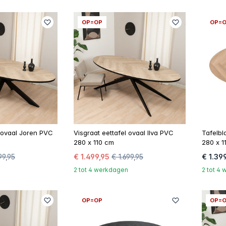
OP=OP
OP=
l ovaal Joren PVC
Visgraat eettafel ovaal Ilva PVC
Tafelbl
280 x 110 cm
280 x 1
99,95
€ 1.499,95
€ 1.699,95
€ 1.39
2 tot 4 werkdagen
2 tot 4
OP=OP
OP=