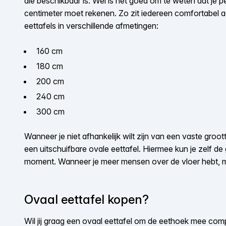
die beschikbaar is. Wel is het goed om te weten dat je p
centimeter moet rekenen. Zo zit iedereen comfortabel aan
eettafels in verschillende afmetingen:
160 cm
180 cm
200 cm
240 cm
300 cm
Wanneer je niet afhankelijk wilt zijn van een vaste groot
een uitschuifbare ovale eettafel. Hiermee kun je zelf de
moment. Wanneer je meer mensen over de vloer hebt, ma
Ovaal eettafel kopen?
Wil jij graag een ovaal eettafel om de eethoek mee comp