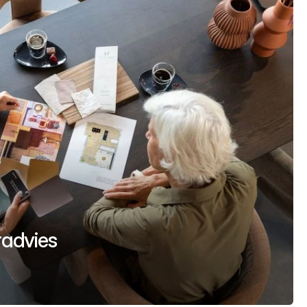
uradvies