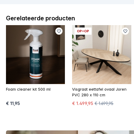
Gerelateerde producten
OP=OP
Foam cleaner kit 500 ml
Visgraat eettafel ovaal Joren
PVC 280 x 110 cm
€ 11,95
€ 1.499,95
€ 1.699,95