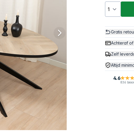
Gratis reto
Achteraf of
Zelf leverd
Altijd minim
4.6
836 beoo