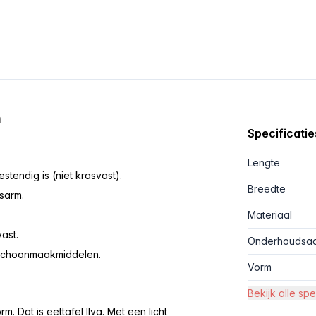
m
Specificatie
Lengte
stendig is (niet krasvast).
Breedte
dsarm.
Materiaal
vast.
Onderhoudsad
 schoonmaakmiddelen.
Vorm
Bekijk alle spe
m. Dat is eettafel Ilva. Met een licht