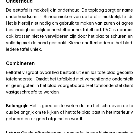
Onderhoud
De eettafel is makkelijk in onderhoud. De toplaag zorgt er namel
onderhoudsarm is. Schoonmaken van de tafel is makkelijk te d
Het is hierbij niet nodig om gebruik te maken van zuren of agr
beschadigt namelijk onherstelbaar het tafelblad.
PVC is daarom n
ook krassen niet te verwijderen zijn door het blad te schuren en
volledig met de hand gemaakt. Kleine oneffenheden in het blad 
iedere tafel uniek.
Combineren
Eettafel visgraat ovaal Ilva bestaat uit een los tafelblad geco
tafelonderstel.
Omdat het tafelblad met verschillende onderstel
er geen gaten in het blad voorgeboord. Het tafelonderstel dient
vastgeschroefd te worden.
Belangrijk:
Het is goed om te weten dat na het schroeven de tafe
dus belangrijk om te kijken of het tafelblad past in het interieu
geboord en er goed afgemeten wordt.
Let op:
Op de afbeeldingen is een tafel in een kleinere versie v