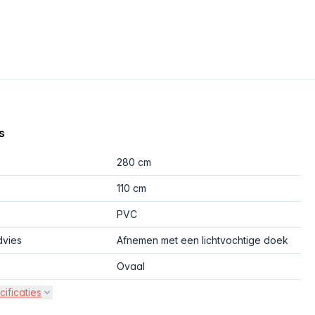
s
280 cm
110 cm
PVC
vies
Afnemen met een lichtvochtige doek
Ovaal
cificaties