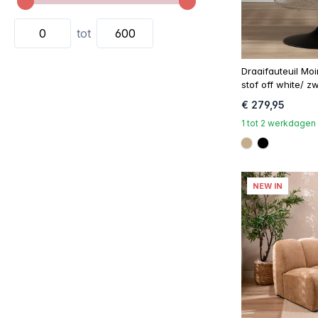
tot
Draaifauteuil Mo
stof off white/ z
€ 279,95
1 tot 2 werkdagen
#c4ad8d
#000000
NEW IN