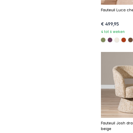
Fauteuil Luca ch
€ 499,95
4 tot 6 weken
#808a5d
#6a3d58
#eee9d
#ac
#
Fauteuil Josh dra
beige