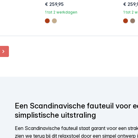
€ 259,95
€ 259,
1 tot 2 werkdagen
1 tot 2
#ac3c17
#c4ad8d
#ac3
#9
Volgende
Een Scandinavische fauteuil voor e
simplistische uitstraling
Een Scandinavische fauteuil staat garant voor een strakke
zien we terug bij dit relaxstoel door een simpel ontwerp