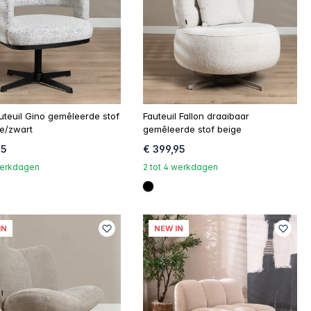
uteuil Gino gemêleerde stof
Fauteuil Fallon draaibaar
te/zwart
gemêleerde stof beige
95
€ 399,95
 werkdagen
2 tot 4 werkdagen
d8d
000000
#000000
IN
NEW IN