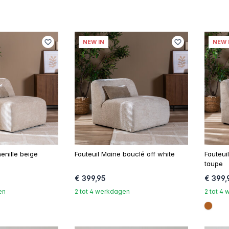
NEW IN
NEW 
enille beige
Fauteuil Maine bouclé off white
Fauteui
taupe
€ 399,95
€ 399,
en
2 tot 4 werkdagen
2 tot 4
#b06