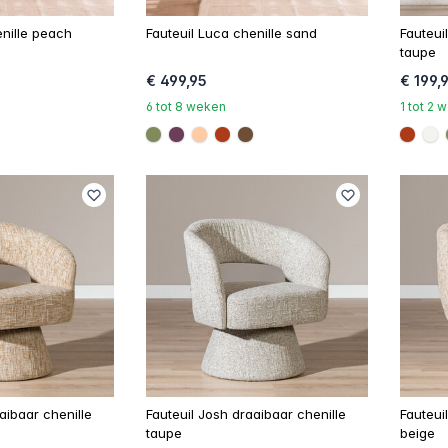
enille peach
Fauteuil Luca chenille sand
Fauteui
taupe
€ 499,95
€ 199,
6 tot 8 weken
1 tot 2
e
3c17
6f4e37
#808a5d
#6a3d58
#ffcba4
#ac3c17
#6f4e37
#ac3
#f
aibaar chenille
Fauteuil Josh draaibaar chenille
Fauteui
taupe
beige