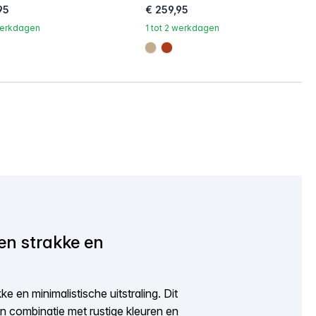
95
€ 259,95
 werkdagen
1 tot 2 werkdagen
c17
67b6a
#c4ad8d
#ac3c17
en strakke en
 en minimalistische uitstraling. Dit
 in combinatie met rustige kleuren en