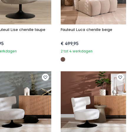
uteuil Lise chenille taupe
Fauteuil Luca chenille beige
95
€ 499,95
 werkdagen
2 tot 4 werkdagen
ef
b06023
#6e5148