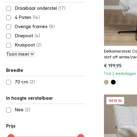
Draaibaar onderstel
(17)
4 Poten
(14)
Overige frames
(8)
Driepoot
(4)
Kruispoot
(2)
Eetkamerstoel C
Toon meer
stof off white/zw
€ 199,95
Breedte
1 tot 2 werkdagen
70 cm
(2)
#c4ad8d
#000000
In hoogte verstelbaar
NEW IN
Nee
(2)
Prijs