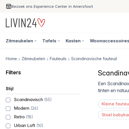
Bezoek ons Experience Center in Amersfoort
Zitmeubelen
Tafels
Kasten
Woonaccessoire
Home
Zitmeubelen
Fauteuils
Scandinavische fauteuil
Scandinav
Filters
Een Scandinavis
Stijl
tinten en natuu
Scandinavisch
(55)
Kleine fauteu
Modern
(26)
Stoel babyka
Retro
(18)
Urban Loft
(10)