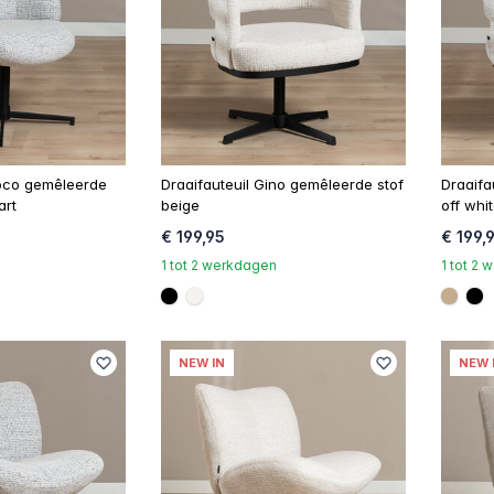
oco gemêleerde
Draaifauteuil Gino gemêleerde stof
Draaifa
art
beige
off whi
€ 199,95
€ 199,
1 tot 2 werkdagen
1 tot 2
#000000
#f5f3ef
#c4a
#
NEW IN
NEW 