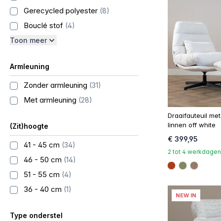
Gerecycled polyester
(8)
Bouclé stof
(4)
Toon meer
Armleuning
Zonder armleuning
(31)
Met armleuning
(28)
Draaifauteuil met
linnen off white
(Zit)hoogte
€ 399,95
41 - 45 cm
(34)
2 tot 4 werkdagen
46 - 50 cm
(14)
#ac3c17
#808a5d
#967b6
51 - 55 cm
(4)
36 - 40 cm
(1)
NEW IN
Type onderstel