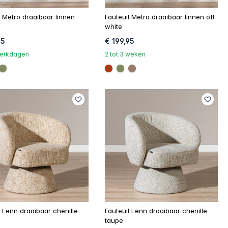
l Metro draaibaar linnen
Fauteuil Metro draaibaar linnen off
white
95
€ 199,95
 werkdagen
2 tot 3 weken
c17
5f3ef
#808a5d
#ac3c17
#808a5d
#967b6a
l Lenn draaibaar chenille
Fauteuil Lenn draaibaar chenille
taupe