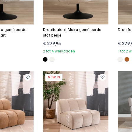
ira gemêleerde
Draaifauteuil Moira gemêleerde
Draaifa
wart
stof beige
€ 279,95
€ 279,
2 tot 4 werkdagen
1 tot 2
#000000
#f5f3ef
#f5f3
#
NEW IN