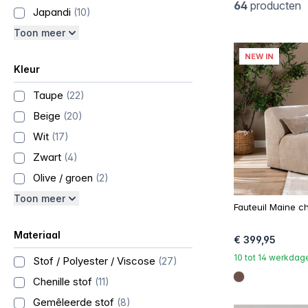
64
producten
Japandi
(10)
Toon meer
NEW IN
Kleur
Taupe
(22)
Beige
(20)
Wit
(17)
Zwart
(4)
Olive / groen
(2)
Toon meer
Fauteuil Maine ch
Materiaal
€ 399,95
10 tot 14 werkdag
Stof / Polyester / Viscose
(27)
Chenille stof
(11)
#6e5148
Gemêleerde stof
(8)