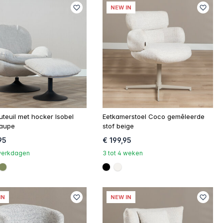
NEW IN
uteuil met hocker Isobel
Eetkamerstoel Coco gemêleerde
taupe
stof beige
95
€ 199,95
 werkdagen
3 tot 4 weken
ef
c3c17
#808a5d
#000000
#f5f3ef
IN
NEW IN