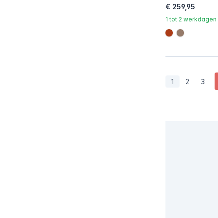
€ 259,95
1 tot 2 werkdagen
#ac3c17
#967b6a
1
2
3