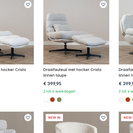
 hocker Cristo
Draaifauteuil met hocker Cristo
Draaifa
linnen taupe
linnen 
€ 399,95
€ 399,
2 tot 4 werkdagen
2 tot 4
a
#FFFFFF
#ac3c17
#808a5d
#f5f3
#a
NEW IN
NEW 