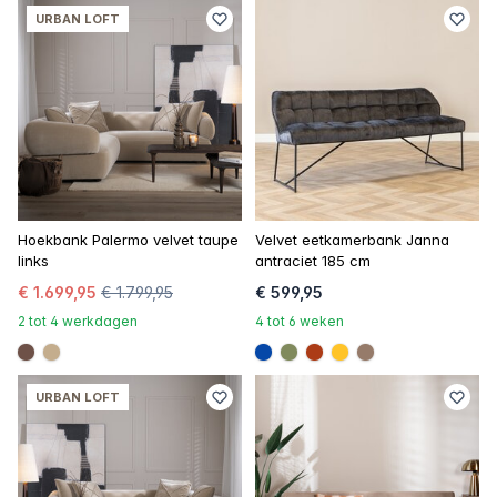
URBAN LOFT
Hoekbank Palermo velvet taupe
Velvet eetkamerbank Janna
links
antraciet 185 cm
€ 1.699,95
€ 1.799,95
€ 599,95
2 tot 4 werkdagen
4 tot 6 weken
#6e5148
#c4ad8d
#0648a8
#808a5d
#ac3c17
#ffc42a
#967b6a
URBAN LOFT