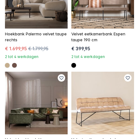
Hoekbank Palermo velvet taupe
Velvet eetkamerbank Espen
rechts
taupe 190 cm
€ 1.699,95
€ 1.799,95
€ 399,95
2 tot 4 werkdagen
2 tot 4 werkdagen
#c4ad8d
#6e5148
#000000