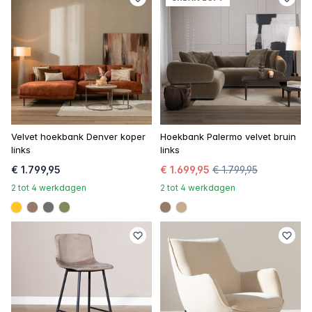
Velvet hoekbank Denver koper
Hoekbank Palermo velvet bruin
links
links
€ 1.799,95
€ 1.699,95
€ 1.799,95
2 tot 4 werkdagen
2 tot 4 werkdagen
#ffc42a
#967b6a
#707070
#808a5d
#967b6a
#c4ad8d