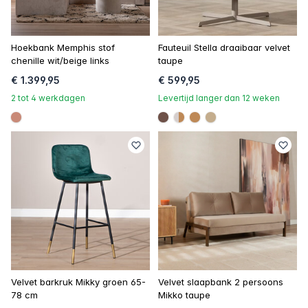
Hoekbank Memphis stof
Fauteuil Stella draaibaar velvet
chenille wit/beige links
taupe
€ 1.399,95
€ 599,95
2 tot 4 werkdagen
Levertijd langer dan 12 weken
#c98a78
#6e5148
linear-gradient(to right
#be8957
#c4ad8d
Velvet barkruk Mikky groen 65-
Velvet slaapbank 2 persoons
78 cm
Mikko taupe