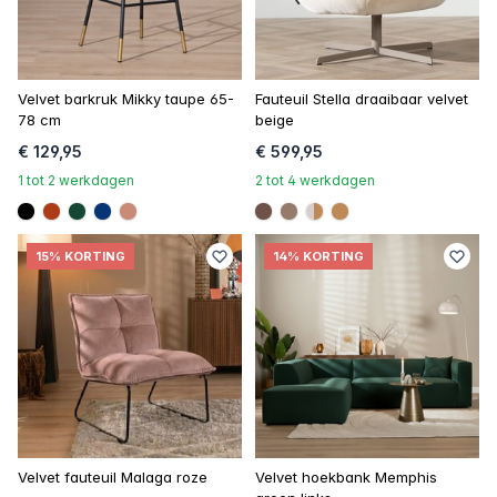
Velvet barkruk Mikky taupe 65-
Fauteuil Stella draaibaar velvet
78 cm
beige
€ 129,95
€ 599,95
1 tot 2 werkdagen
2 tot 4 werkdagen
#000000
#ac3c17
#154734
#073475
#c98a78
#6e5148
#967b6a
linear-gradient(to ri
#be8957
15% KORTING
14% KORTING
Velvet fauteuil Malaga roze
Velvet hoekbank Memphis