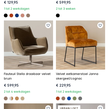
€ 129,95
€ 599,95
1 tot 2 werkdagen
2 tot 3 weken
#000000
#ac3c17
#073475
#c98a78
#967b6a
#000000
Fauteuil Stella draaibaar velvet
Velvet eetkamerstoel Janna
bruin
okergeel/cognac
€ 599,95
€ 229,95
2 tot 4 werkdagen
1 tot 2 werkdagen
#967b6a
linear-gradient(to right, #d6cecc, #d6cecc 50%, #be8
#be8957
#c4ad8d
#ac3c17
#967b6a
#0648a8
#808a5d
#707070
URBAN LOFT