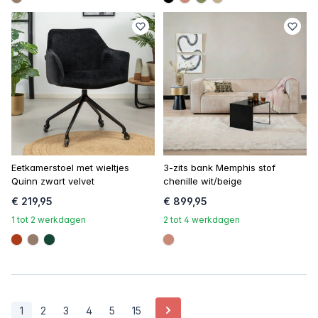
#967b6a
#000000
#c98a78
#808a5d
#c4ad8d
Eetkamerstoel met wieltjes
3-zits bank Memphis stof
Quinn zwart velvet
chenille wit/beige
€ 219,95
€ 899,95
1 tot 2 werkdagen
2 tot 4 werkdagen
#ac3c17
#967b6a
#154734
#c98a78
Volgende
1
2
3
4
5
15