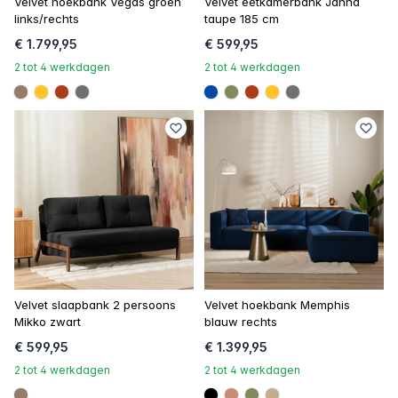
Velvet hoekbank Vegas groen
Velvet eetkamerbank Janna
links/rechts
taupe 185 cm
€ 1.799,95
€ 599,95
2 tot 4 werkdagen
2 tot 4 werkdagen
#967b6a
#ffc42a
#ac3c17
#707070
#0648a8
#808a5d
#ac3c17
#ffc42a
#707070
Velvet slaapbank 2 persoons
Velvet hoekbank Memphis
Mikko zwart
blauw rechts
€ 599,95
€ 1.399,95
2 tot 4 werkdagen
2 tot 4 werkdagen