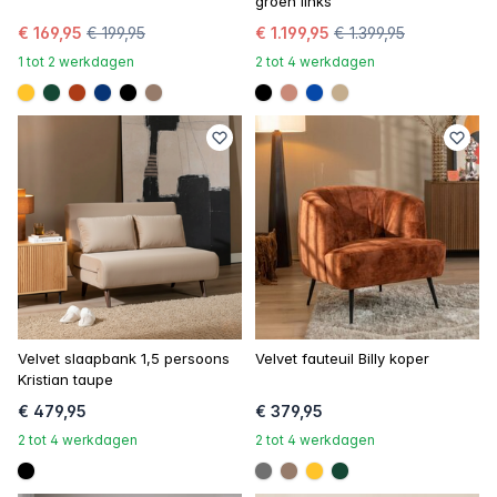
groen links
€ 169,95
€ 199,95
€ 1.199,95
€ 1.399,95
1 tot 2 werkdagen
2 tot 4 werkdagen
#ffc42a
#154734
#ac3c17
#073475
#000000
#967b6a
#000000
#c98a78
#0648a8
#c4ad8d
Velvet slaapbank 1,5 persoons
Velvet fauteuil Billy koper
Kristian taupe
€ 479,95
€ 379,95
2 tot 4 werkdagen
2 tot 4 werkdagen
#000000
#707070
#967b6a
#ffc42a
#154734