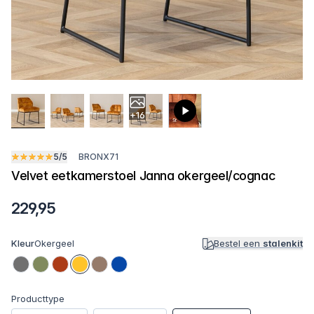
+16
5/5
BRONX71
Velvet eetkamerstoel Janna okergeel/cognac
229,95
Kleur
Okergeel
Bestel een
stalenkit
Producttype