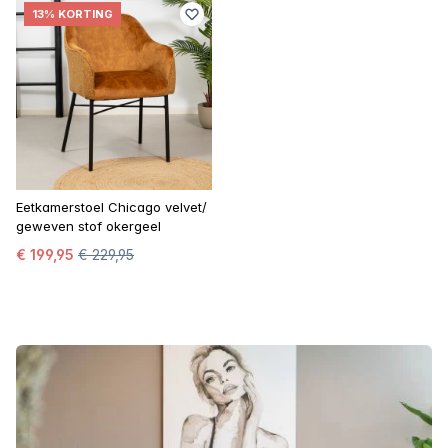
13% KORTING
Eetkamerstoel Chicago velvet/
geweven stof okergeel
€ 199,95
€ 229,95