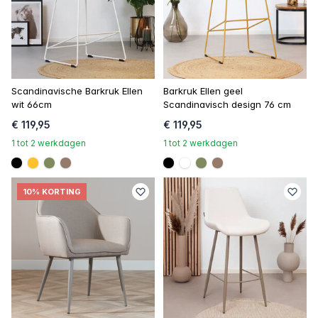
Scandinavische Barkruk Ellen
Barkruk Ellen geel
wit 66cm
Scandinavisch design 76 cm
€ 119,95
€ 119,95
1 tot 2 werkdagen
1 tot 2 werkdagen
#000000
#ffc22c
#808a5d
#967b6a
#000000
#FFFFFF
#808a5d
#967b6a
10% KORTING