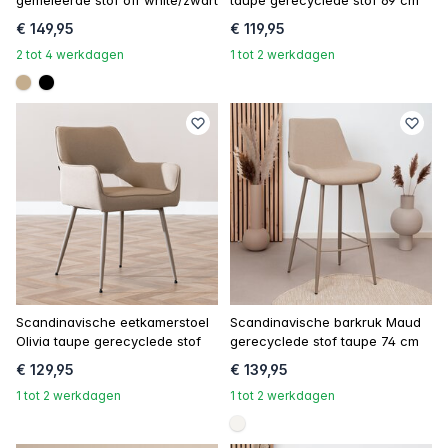
gemêleerde stof off white/zwart
taupe gerecyclede stof 69 cm
€ 149,95
€ 119,95
2 tot 4 werkdagen
1 tot 2 werkdagen
#c4ad8d
#000000
Scandinavische eetkamerstoel
Scandinavische barkruk Maud
Olivia taupe gerecyclede stof
gerecyclede stof taupe 74 cm
€ 129,95
€ 139,95
1 tot 2 werkdagen
1 tot 2 werkdagen
#f5f3ef