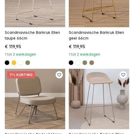
Scandinavische Barkruk Ellen
Scandinavische Barkruk Ellen
taupe 66cm
geel 66cm
€ 119,95
€ 119,95
1 tot 2 werkdagen
1 tot 2 werkdagen
#000000
#ffc22c
#FFFFFF
#808a5d
#000000
#FFFFFF
#808a5d
#967b6a
7% KORTING