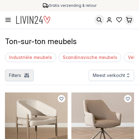
Gratis verzending & retour
Ton-sur-ton meubels
Industriële meubels
Scandinavische meubels
Velv
Filters
Meest verkocht