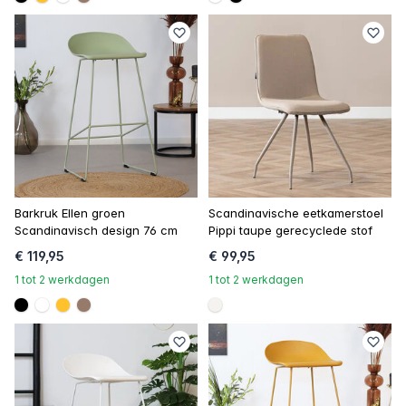
#000000
#ffc22c
#FFFFFF
#967b6a
#FFFFFF
#000000
Barkruk Ellen groen
Scandinavische eetkamerstoel
Scandinavisch design 76 cm
Pippi taupe gerecyclede stof
€ 119,95
€ 99,95
1 tot 2 werkdagen
1 tot 2 werkdagen
#000000
#FFFFFF
#ffc22c
#967b6a
#f5f3ef