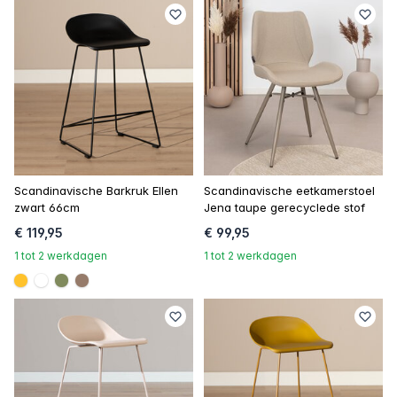
Scandinavische Barkruk Ellen
Scandinavische eetkamerstoel
zwart 66cm
Jena taupe gerecyclede stof
€ 119,95
€ 99,95
1 tot 2 werkdagen
1 tot 2 werkdagen
#ffc22c
#FFFFFF
#808a5d
#967b6a