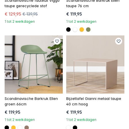
Scandinavische fauteuil Viggo
Scandinavische Barkruk Ellen
taupe gerecyclede stof
taupe 76 cm
€ 129,95
€ 139,95
€ 119,95
1 tot 2 werkdagen
1 tot 2 werkdagen
#000000
#FFFFFF
#ffc22c
#808a5d
Scandinavische Barkruk Ellen
Bijzettafel Gianni metaal taupe
groen 66cm
40 cm hoog
€ 119,95
€ 119,95
1 tot 2 werkdagen
1 tot 2 werkdagen