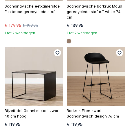
Scandinavische eetkamerstoel
Scandinavische barkruk Maud
Elin taupe gerecyclede stof
gerecyclede stof off white 74
cm
€ 179,95
€ 199,95
€ 139,95
1 tot 2 werkdagen
1 tot 2 werkdagen
#967b6a
Bijzettafel Gianni metaal zwart
Barkruk Ellen zwart
40 cm hoog
Scandinavisch design 76 cm
€ 119,95
€ 119,95