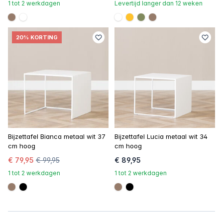
1 tot 2 werkdagen
Levertijd langer dan 12 weken
#967b6a
#FFFFFF
#FFFFFF
#ffc22c
#808a5d
#967b6a
20% KORTING
Bijzettafel Bianca metaal wit 37
Bijzettafel Lucia metaal wit 34
cm hoog
cm hoog
€ 79,95
€ 99,95
€ 89,95
1 tot 2 werkdagen
1 tot 2 werkdagen
#967b6a
#000000
#967b6a
#000000