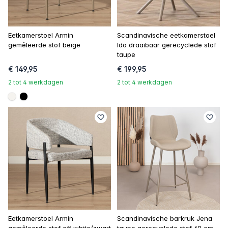
Eetkamerstoel Armin
Scandinavische eetkamerstoel
gemêleerde stof beige
Ida draaibaar gerecyclede stof
taupe
€ 149,95
€ 199,95
2 tot 4 werkdagen
2 tot 4 werkdagen
#f5f3ef
#000000
Eetkamerstoel Armin
Scandinavische barkruk Jena