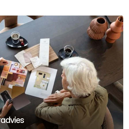
uradvies