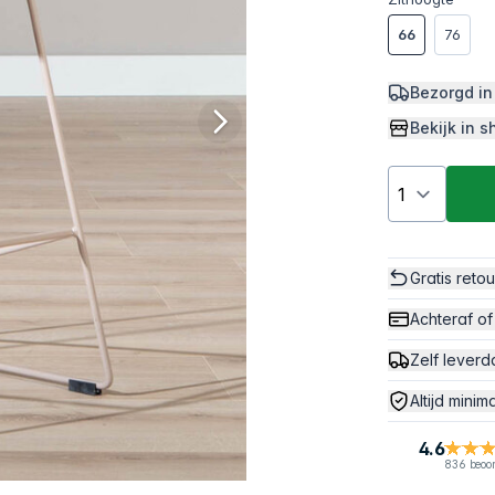
66
76
Bezorgd in
Bekijk in
Gratis reto
Achteraf of
Zelf leverd
Altijd minim
4.6
836 beoo