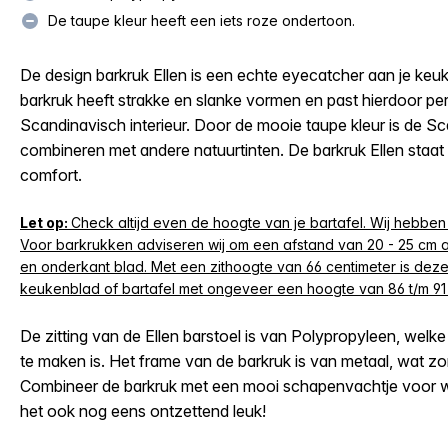
De taupe kleur heeft een iets roze ondertoon.
De design barkruk Ellen is een echte eyecatcher aan je keu
barkruk heeft strakke en slanke vormen en past hierdoor per
Scandinavisch interieur. Door de mooie taupe kleur is de Sc
combineren met andere natuurtinten. De barkruk Ellen staa
comfort.
Let op:
Check altijd even de hoogte van je bartafel. Wij hebben
Voor barkrukken adviseren wij om een afstand van 20 - 25 cm 
en onderkant blad. Met een zithoogte van 66 centimeter is dez
keukenblad of bartafel met ongeveer een hoogte van 86 t/m 91
De zitting van de Ellen barstoel is van Polypropyleen, wel
te maken is. Het frame van de barkruk is van metaal, wat zo
Combineer de barkruk met een mooi schapenvachtje voor wa
het ook nog eens ontzettend leuk!