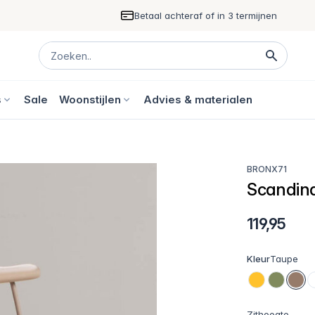
Betaal achteraf of in 3 termijnen
s
Sale
Woonstijlen
Advies & materialen
BRONX71
Scandina
119,95
Kleur
Taupe
Zithoogte