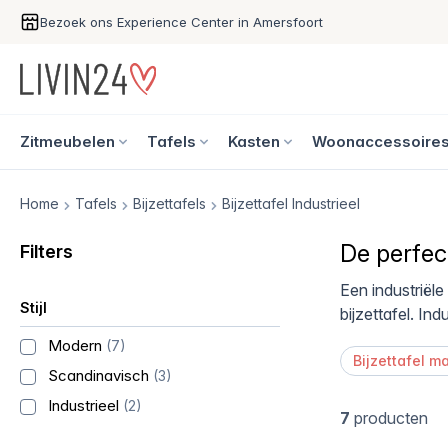
Bezoek ons Experience Center in Amersfoort
Zitmeubelen
Tafels
Kasten
Woonaccessoire
Home
Tafels
Bijzettafels
Bijzettafel Industrieel
De perfect
Filters
Een industriële
Stijl
bijzettafel. Ind
Modern
(7)
Bijzettafel 
Scandinavisch
(3)
Industrieel
(2)
7
producten