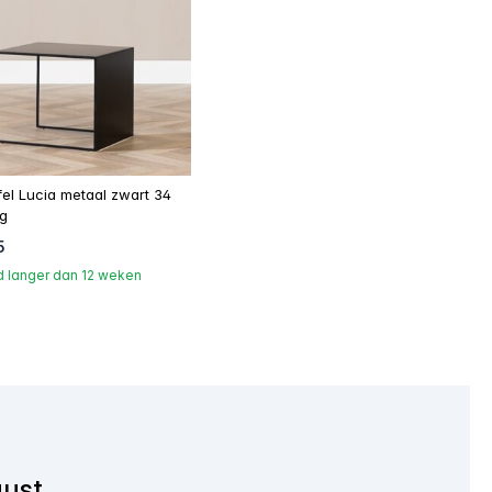
afel Lucia metaal zwart 34
g
5
jd langer dan 12 weken
b6a
FFFFFF
uust