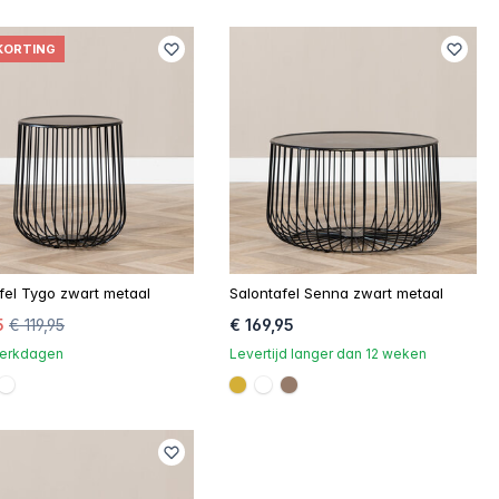
KORTING
fel Tygo zwart metaal
Salontafel Senna zwart metaal
5
€ 119,95
€ 169,95
 werkdagen
Levertijd langer dan 12 weken
AF37
67b6a
#FFFFFF
#D4AF37
#FFFFFF
#967b6a