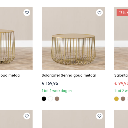
17% 
goud metaal
Salontafel Senna goud metaal
Salonta
€ 169,95
€ 99,9
1 tot 2 werkdagen
1 tot 2
FF
#000000
#FFFFFF
#967b6a
#D4
#9