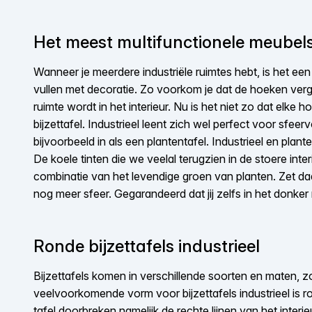
Het meest multifunctionele meubel
Wanneer je meerdere industriële ruimtes hebt, is het e
vullen met decoratie. Zo voorkom je dat de hoeken verg
ruimte wordt in het interieur. Nu is het niet zo dat elk
bijzettafel. Industrieel leent zich wel perfect voor sfeervo
bijvoorbeeld in als een plantentafel. Industrieel en plant
De koele tinten die we veelal terugzien in de stoere int
combinatie van het levendige groen van planten. Zet d
nog meer sfeer. Gegarandeerd dat jij zelfs in het donker 
Ronde bijzettafels industrieel
Bijzettafels komen in verschillende soorten en maten, zo
veelvoorkomende vorm voor bijzettafels industrieel is 
tafel doorbreken namelijk de rechte lijnen van het inter