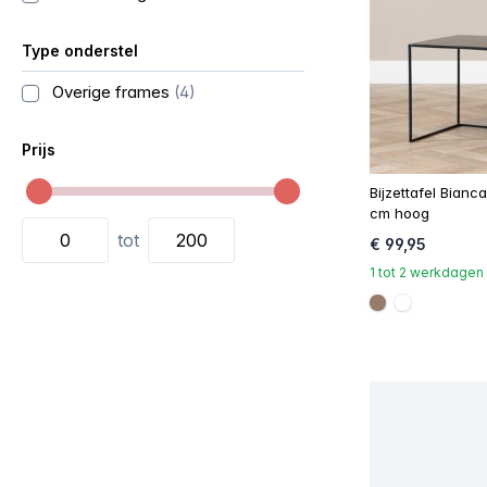
Type onderstel
Overige frames
(4)
Prijs
Bijzettafel Bianc
cm hoog
tot
€ 99,95
1 tot 2 werkdagen
#967b6a
#FFFFFF