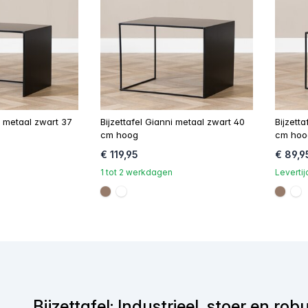
a metaal zwart 37
Bijzettafel Gianni metaal zwart 40
Bijzett
cm hoog
cm hoo
€ 119,95
€ 89,9
1 tot 2 werkdagen
Leverti
#967b6a
#FFFFFF
#967
#
Bijzettafel: Industrieel, stoer en rob