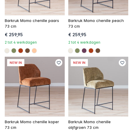
Barkruk Momo chenille paars
Barkruk Momo chenille peach
73 cm
73 cm
€ 259,95
€ 259,95
2 tot 4 werkdagen
2 tot 4 werkdagen
#eee9de
#808a5d
#ac3c17
#6f4e37
#ffcba4
#eee9de
#808a5d
#6a3d58
#ac3c17
#6f4e37
NEW IN
NEW IN
Barkruk Momo chenille koper
Barkruk Momo chenille
73 cm
olijfgroen 73 cm