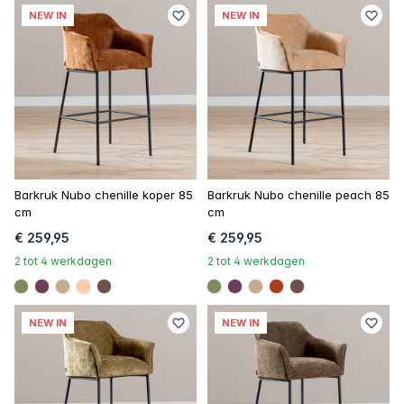
NEW IN
NEW IN
Barkruk Nubo chenille koper 85
Barkruk Nubo chenille peach 85
cm
cm
€ 259,95
€ 259,95
2 tot 4 werkdagen
2 tot 4 werkdagen
#808a5d
#6a3d58
#c4ad8d
#ffcba4
#6e5148
#808a5d
#6a3d58
#c4ad8d
#ac3c17
#6e5148
NEW IN
NEW IN