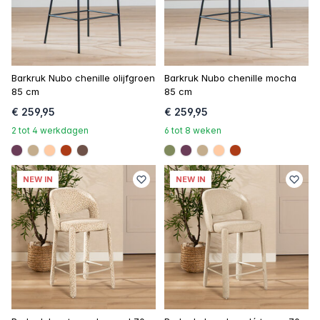
Barkruk Nubo chenille olijfgroen
Barkruk Nubo chenille mocha
85 cm
85 cm
€ 259,95
€ 259,95
2 tot 4 werkdagen
6 tot 8 weken
#6a3d58
#c4ad8d
#ffcba4
#ac3c17
#6e5148
#808a5d
#6a3d58
#c4ad8d
#ffcba4
#ac3c17
NEW IN
NEW IN