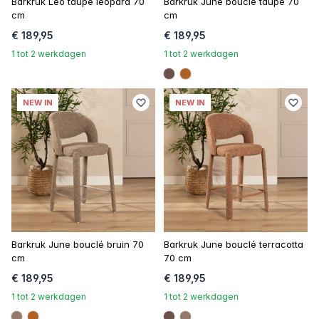
Barkruk Leo taupe leopard 70
Barkruk June bouclé taupe 70
cm
cm
€ 189,95
€ 189,95
1 tot 2 werkdagen
1 tot 2 werkdagen
#6e5148
#b06023
NEW IN
NEW IN
Barkruk June bouclé bruin 70
Barkruk June bouclé terracotta
cm
70 cm
€ 189,95
€ 189,95
1 tot 2 werkdagen
1 tot 2 werkdagen