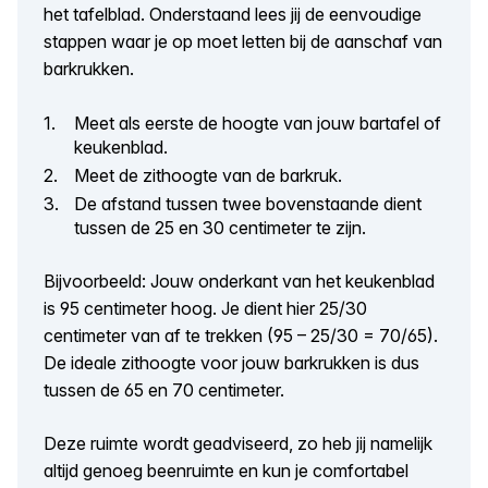
het tafelblad. Onderstaand lees jij de eenvoudige
stappen waar je op moet letten bij de aanschaf van
barkrukken.
Meet als eerste de hoogte van jouw bartafel of
keukenblad.
Meet de zithoogte van de barkruk.
De afstand tussen twee bovenstaande dient
tussen de 25 en 30 centimeter te zijn.
Bijvoorbeeld: Jouw onderkant van het keukenblad
is 95 centimeter hoog. Je dient hier 25/30
centimeter van af te trekken (95 – 25/30 = 70/65).
De ideale zithoogte voor jouw barkrukken is dus
tussen de 65 en 70 centimeter.
Deze ruimte wordt geadviseerd, zo heb jij namelijk
altijd genoeg beenruimte en kun je comfortabel