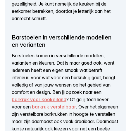
gezelligheid. Je kunt namelijk de keuken bij de
eetkamer betrekken, doordat je letterlijk aan het
aanrecht schuift.
Barstoelen in verschillende modellen
en varianten
Barstoelen komen in verschillende modellen,
varianten en kleuren. Dat is maar goed ook, want
iedereen heeft een eigen smaak wat betreft
interieur. Voor wat voor een barkruk jij gaat, hangt
volledig af van jouw wensen op het gebied van
comfort en design. Ben jij opzoek naar een
barkruk voor kookeiland
? Of ga jij toch liever
voor een
barkruk verstelbaar
. Over het algemeen
zijn verstelbare barkrukken in hoogte te verstellen
maar zijn daarnaast ook vaak draaibaar. Daarnaast
kun je natuurlijk ook kiezen voor net een beetje