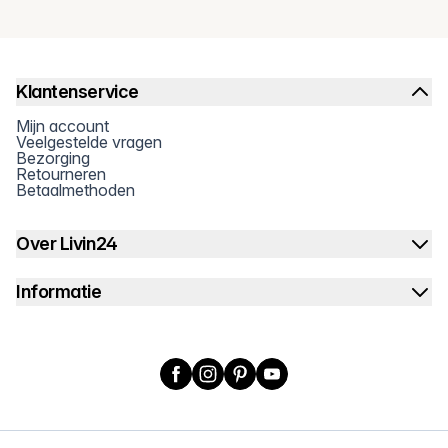
Klantenservice
Mijn account
Veelgestelde vragen
Bezorging
Retourneren
Betaalmethoden
Over Livin24
Informatie
Facebook
Instagram
Pinterest
YouTube