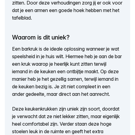
zitten. Door deze verhoudingen zorg jij er ook voor
dat je een armen een goede hoek hebben met het
tafelblad.
Waarom is dit uniek?
Een barkruk is de ideale oplossing wanneer je wat
speelsheid in je huis wilt. Hiermee heb je aan de bar
een kruk waarop je heerlijk kunt zitten terwijl
iemand in de keuken een ontbijtje maakt. Op deze
manier heb je het gezellig samen, terwijl iemand in
de keuken bezig is. Je zit niet compleet in een
ander gedeelte, maar direct aan het aanrecht.
Deze keukenkrukken zijn uniek zijn soort, doordat
je verwacht dat ze niet lekker zitten, maar eigenlijk
heel comfortabel zijn. Verder staan deze hoge
stoelen leuk in de ruimte en geeft het extra