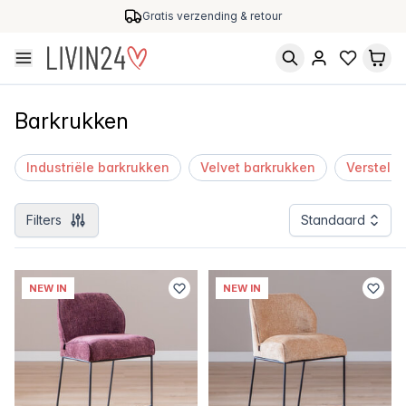
Gratis verzending & retour
Barkrukken
Industriële barkrukken
Velvet barkrukken
Verstelb
Filters
Standaard
NEW IN
NEW IN