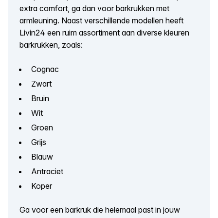
extra comfort, ga dan voor barkrukken met
armleuning. Naast verschillende modellen heeft
Livin24 een ruim assortiment aan diverse kleuren
barkrukken, zoals:
Cognac
Zwart
Bruin
Wit
Groen
Grijs
Blauw
Antraciet
Koper
Ga voor een barkruk die helemaal past in jouw