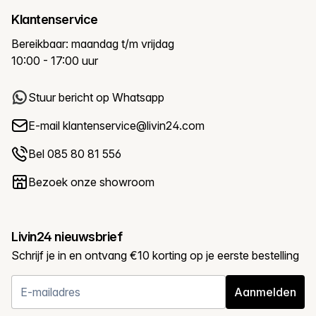
Klantenservice
Bereikbaar: maandag t/m vrijdag
10:00 - 17:00 uur
Stuur bericht op Whatsapp
E-mail
klantenservice@livin24.com
Bel 085 80 81 556
Bezoek onze showroom
Livin24 nieuwsbrief
Schrijf je in en ontvang €10 korting op je eerste bestelling
Aanmelden