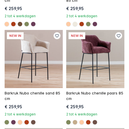
cm
85 cm
€ 259,95
€ 259,95
2 tot 4 werkdagen
2 tot 4 werkdagen
#ffcba4
#ac3c17
#6f4e37
#808a5d
#6a3d58
#ffcba4
#eee9de
#ac3c17
#808a5d
#6a3d58
NEW IN
NEW IN
Barkruk Nubo chenille sand 85
Barkruk Nubo chenille paars 85
cm
cm
€ 259,95
€ 259,95
2 tot 4 werkdagen
2 tot 4 werkdagen
#808a5d
#6a3d58
#ffcba4
#ac3c17
#6e5148
#808a5d
#c4ad8d
#ffcba4
#ac3c17
#6e5148