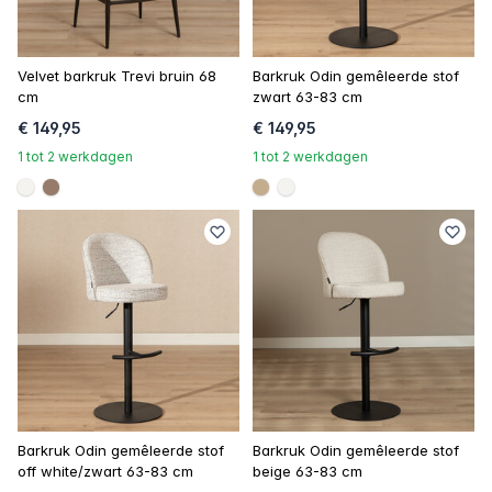
Velvet barkruk Trevi bruin 68
Barkruk Odin gemêleerde stof
cm
zwart 63-83 cm
€ 149,95
€ 149,95
1 tot 2 werkdagen
1 tot 2 werkdagen
#f5f3ef
#967b6a
#c4ad8d
#f5f3ef
Barkruk Odin gemêleerde stof
Barkruk Odin gemêleerde stof
off white/zwart 63-83 cm
beige 63-83 cm