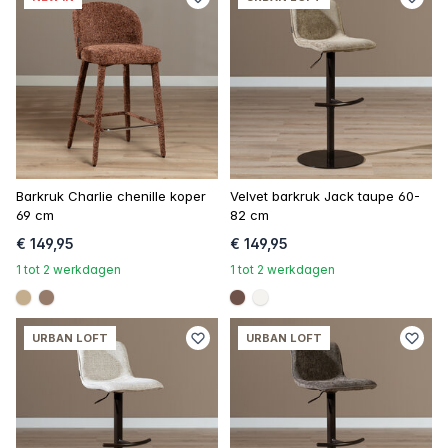
Barkruk Charlie chenille koper
Velvet barkruk Jack taupe 60-
69 cm
82 cm
€ 149,95
€ 149,95
1 tot 2 werkdagen
1 tot 2 werkdagen
#c4ad8d
#967b6a
#6e5148
#f5f3ef
URBAN LOFT
URBAN LOFT