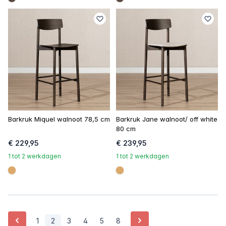
#594840
#594840
Barkruk Miquel walnoot 78,5 cm
Barkruk Jane walnoot/ off white
80 cm
€ 229,95
€ 239,95
1 tot 2 werkdagen
1 tot 2 werkdagen
#dca96a
#dca96a
Vorige
Volgende
1
2
3
4
5
8