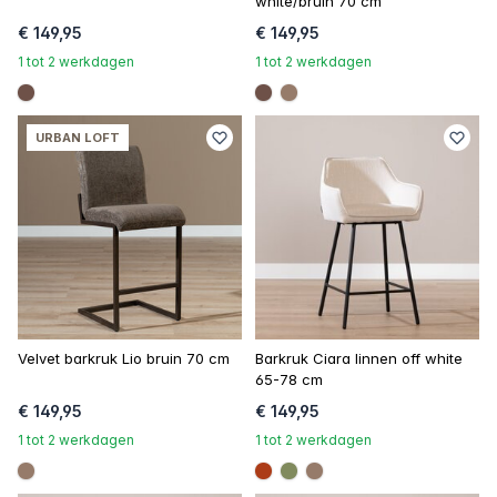
white/bruin 70 cm
€ 149,95
€ 149,95
1 tot 2 werkdagen
1 tot 2 werkdagen
#6e5148
#6e5148
#967b6a
URBAN LOFT
Velvet barkruk Lio bruin 70 cm
Barkruk Ciara linnen off white
65-78 cm
€ 149,95
€ 149,95
1 tot 2 werkdagen
1 tot 2 werkdagen
#967b6a
#ac3c17
#808a5d
#967b6a