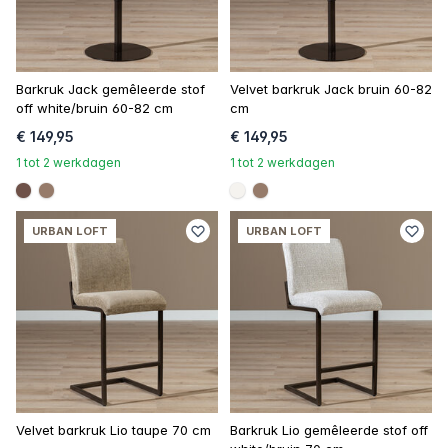
Barkruk Jack gemêleerde stof
Velvet barkruk Jack bruin 60-82
off white/bruin 60-82 cm
cm
€ 149,95
€ 149,95
1 tot 2 werkdagen
1 tot 2 werkdagen
#6e5148
#967b6a
#f5f3ef
#967b6a
URBAN LOFT
URBAN LOFT
Velvet barkruk Lio taupe 70 cm
Barkruk Lio gemêleerde stof off