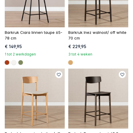
Barkruk Ciara linnen taupe 65-
Barkruk Inez walnoot/ off white
78 cm
70 cm
€ 149,95
€ 229,95
1 tot 2 werkdagen
3 tot 4 weken
#ac3c17
#f5f3ef
#808a5d
#dca96a