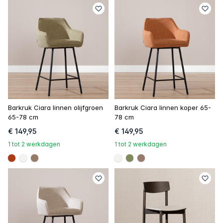
Barkruk Ciara linnen olijfgroen
Barkruk Ciara linnen koper 65-
65-78 cm
78 cm
€ 149,95
€ 149,95
1 tot 2 werkdagen
1 tot 2 werkdagen
#ac3c17
#f5f3ef
#967b6a
#f5f3ef
#808a5d
#967b6a