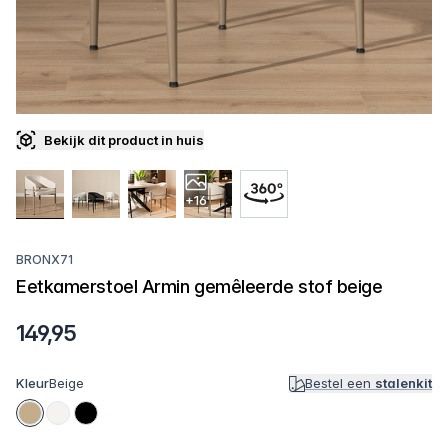
Bekijk dit product in huis
+16
BRONX71
Eetkamerstoel Armin gemêleerde stof beige
149,95
Kleur
Beige
Bestel een
stalenkit