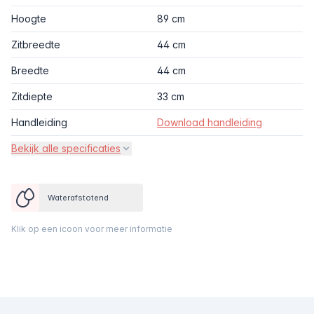
Hoogte
89 cm
Zitbreedte
44 cm
Breedte
44 cm
Zitdiepte
33 cm
Handleiding
Download handleiding
Bekijk alle specificaties
Waterafstotend
Klik op een icoon voor meer informatie