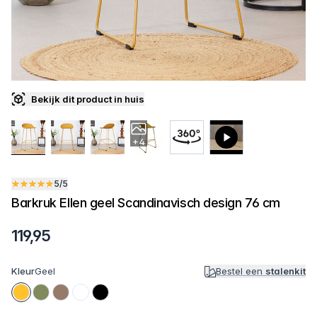
Bekijk dit product in huis
+4
5/5
Barkruk Ellen geel Scandinavisch design 76 cm
119,95
Kleur
Geel
Bestel een
stalenkit