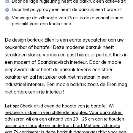
Door de lage rugleuning heeft de barkruk een actieve zit.
Door het polypropyleen heeft de barkruk een harde zit.
Vanwege de zithoogte van 76 cm is deze variant minder
geschikt voor een kookeiland.
De design barkruk Ellen is een echte eyecatcher aan uw
keukenbar of bartafel! Deze moderne barkruk heeft
strakke en slanke vormen en past hierdoor perfect thuis in
een modern of Scandinavisch interieur. Door de mooie
diepzwarte kleur heeft de barkruk tevens een stoer
karakter en zal het zeker ook niet misstaan in een
industrieel interieur. Een mooie barkruk zoals de Ellen mag
niet ontbreken in je interieur!
Let op:
Check altijd even de hoogte van je bartafel. Wij
hebben krukken in verschillende hoogtes. Voor barkrukken
adviseren wij om een afstand van 20 - 25 cm aan te houden
tussen de zithoogte en onderkant blad. Met een zithoogte
van 76 centimeter is deze barkruk daarom geschikt voor een