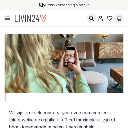
Gratis verzending & retour
Stage Online Marketing & Content
B2B
Wij zijn op zoek naar een gedreven commercieel
talent welke de ambitie heeft het maximale uit zijn of
EMMEN
haar stageperiode te halen. Leergierigheid,