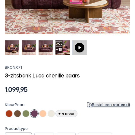
+15
BRONX71
3-zitsbank Luca chenille paars
1.099,95
Kleur
Paars
Bestel een
stalenkit
+
4
meer
Producttype