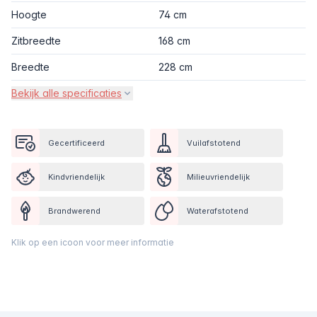
Hoogte
74 cm
Zitbreedte
168 cm
Breedte
228 cm
Bekijk alle specificaties
Gecertificeerd
Vuilafstotend
Kindvriendelijk
Milieuvriendelijk
Brandwerend
Waterafstotend
Klik op een icoon voor meer informatie