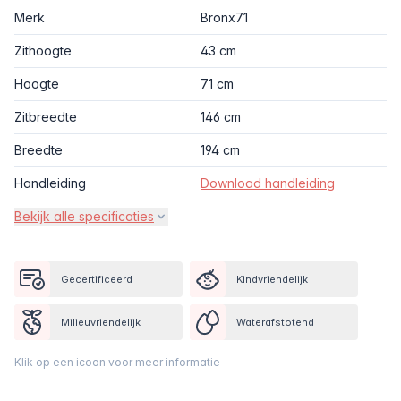
Merk
Bronx71
Zithoogte
43 cm
Hoogte
71 cm
Zitbreedte
146 cm
Breedte
194 cm
Handleiding
Download handleiding
Bekijk alle specificaties
Gecertificeerd
Kindvriendelijk
Milieuvriendelijk
Waterafstotend
Klik op een icoon voor meer informatie