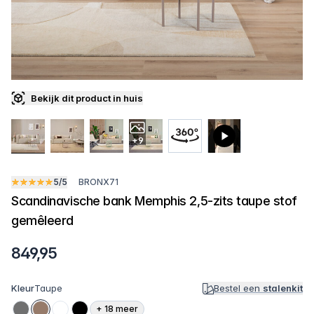
Bekijk dit product in huis
+9
5/5
BRONX71
Scandinavische bank Memphis 2,5-zits taupe stof
gemêleerd
849,95
Kleur
Taupe
Bestel een
stalenkit
+
18
meer