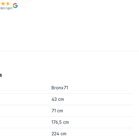
rdelingen
s
Bronx71
43 cm
71 cm
176,5 cm
224 cm