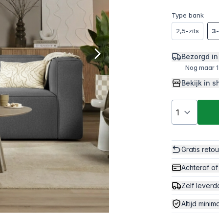
Type bank
2,5-zits
3-
Bezorgd in
Nog maar 1
Bekijk in
Gratis reto
Achteraf of
Zelf leverd
Altijd minim