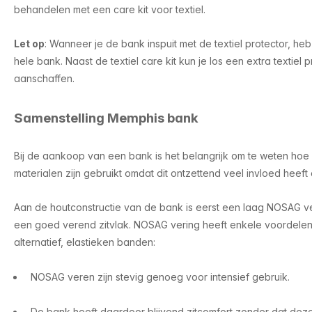
behandelen met een care kit voor textiel.
Let op
: Wanneer je de bank inspuit met de textiel protector, he
hele bank. Naast de textiel care kit kun je los een extra textiel p
aanschaffen.
Samenstelling Memphis bank
Bij de aankoop van een bank is het belangrijk om te weten ho
materialen zijn gebruikt omdat dit ontzettend veel invloed heeft
Aan de houtconstructie van de bank is eerst een laag NOSAG v
een goed verend zitvlak. NOSAG vering heeft enkele voordele
alternatief, elastieken banden:
NOSAG veren zijn stevig genoeg voor intensief gebruik.
De bank heeft daardoor blijvend zitcomfort zonder dat deze