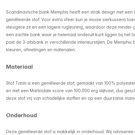
Scandinavische bank Memphis heeft een strak design met een lu
gemêleerde stof. Voor extra sfeer kun je mooie sierkussens to
stevigere zit en een lagere rugleuning, waardoor deze minder g
een zachte bank waar je helemaal onderuit kunt liggen bij het tv k
past de 3-zitsbank in verschillende interieurstijlen. De Memphis 
kleuren, afmetingen en materialen.
Materiaal
Stof Tarim is een gemêleerde stof, gemaakt van 100% polyester. 
en met een Martindale score van 100.000 erg slijtvast, dus gesch
deze stof vrij van schadelijke stoffen en op een duurzame ma
Onderhoud
Deze gemêleerde stof is makkelijk in onderhoud. Wij adviseren o