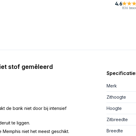
4.6
836 beoo
iet stof gemêleerd
Specificatie
Merk
Zithoogte
 de bank niet door bij intensief
Hoogte
Zitbreedte
ruit te liggen.
Breedte
de Memphis niet het meest geschikt.