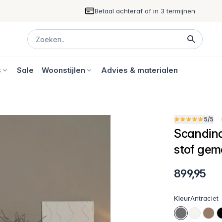
Betaal achteraf of in 3 termijnen
s
Sale
Woonstijlen
Advies & materialen
5/5
Scandina
stof gem
899,95
Kleur
Antraciet