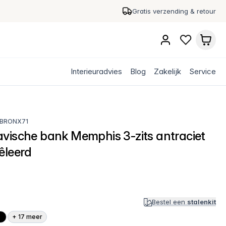
Gratis verzending & retour
Interieuradvies
Blog
Zakelijk
Service
BRONX71
vische bank Memphis 3-zits antraciet
êleerd
Bestel een
stalenkit
+
17
meer