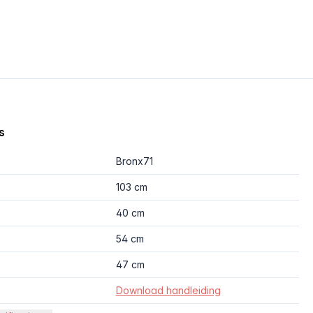
s
Bronx71
103 cm
40 cm
54 cm
47 cm
Download handleiding