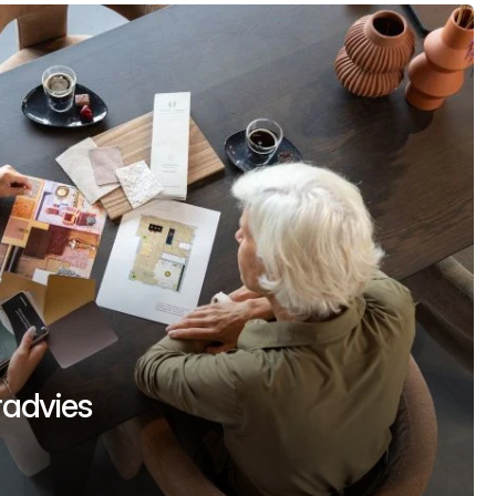
uradvies