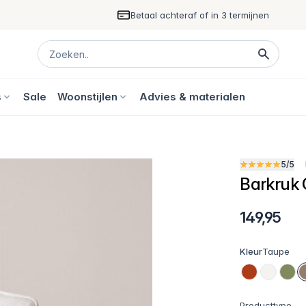
Betaal achteraf of in 3 termijnen
s
Sale
Woonstijlen
Advies & materialen
5/5
Barkruk 
149,95
Kleur
Taupe
Producttype