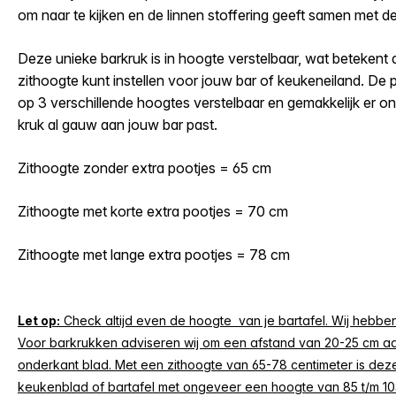
om naar te kijken en de linnen stoffering geeft samen met de
Deze unieke barkruk is in hoogte verstelbaar, wat betekent 
zithoogte kunt instellen voor jouw bar of keukeneiland. De p
op 3 verschillende hoogtes verstelbaar en gemakkelijk er o
kruk al gauw aan jouw bar past.
Zithoogte zonder extra pootjes = 65 cm
Zithoogte met korte extra pootjes = 70 cm
Zithoogte met lange extra pootjes = 78 cm
Let op:
Check altijd even de hoogte van je bartafel. Wij hebben
Voor barkrukken adviseren wij om een afstand van 20-25 cm aa
onderkant blad. Met een zithoogte van 65-78 centimeter is de
keukenblad of bartafel met ongeveer een hoogte van 85 t/m 10