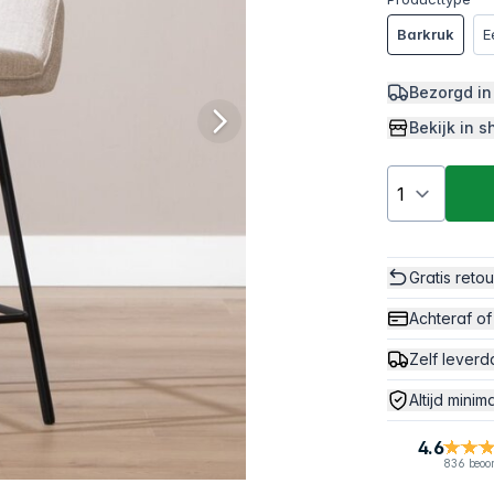
Barkruk
E
Bezorgd in
Bekijk in
Gratis reto
Achteraf of
Zelf leverd
Altijd minim
4.6
836 beoo