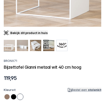
Bekijk dit product in huis
+11
BRONX71
Bijzettafel Gianni metaal wit 40 cm hoog
119,95
Kleur
wit
Bestel een
stalenkit