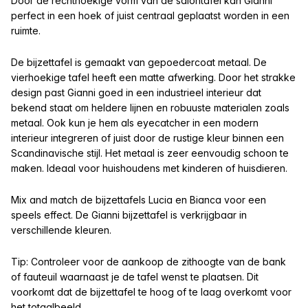
Door de rechthoekige vorm van de salontafel kan Gianni
perfect in een hoek of juist centraal geplaatst worden in een
ruimte.
De bijzettafel is gemaakt van gepoedercoat metaal. De
vierhoekige tafel heeft een matte afwerking. Door het strakke
design past Gianni goed in een industrieel interieur dat
bekend staat om heldere lijnen en robuuste materialen zoals
metaal. Ook kun je hem als eyecatcher in een modern
interieur integreren of juist door de rustige kleur binnen een
Scandinavische stijl. Het metaal is zeer eenvoudig schoon te
maken. Ideaal voor huishoudens met kinderen of huisdieren.
Mix and match de bijzettafels Lucia en Bianca voor een
speels effect. De Gianni bijzettafel is verkrijgbaar in
verschillende kleuren.
Tip: Controleer voor de aankoop de zithoogte van de bank
of fauteuil waarnaast je de tafel wenst te plaatsen. Dit
voorkomt dat de bijzettafel te hoog of te laag overkomt voor
het totaalbeeld.