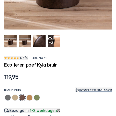
+2
4.5/5
BRONX71
Eco-leren poef Kyla bruin
119,95
Kleur
Bruin
Bestel een
stalenkit
Bezorgd in
1-2 werkdagen