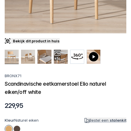
Bekijk dit product in huis
+16
BRONX71
Scandinavische eetkamerstoel Elio naturel
eiken/off white
229,95
Kleur
Naturel eiken
Bestel een
stalenkit