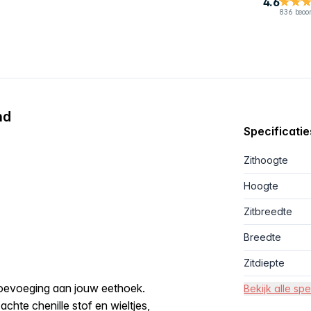
4.6
836 beoo
nd
Specificatie
Zithoogte
Hoogte
Zitbreedte
Breedte
Zitdiepte
toevoeging aan jouw eethoek.
Bekijk alle spe
chte chenille stof en wieltjes,