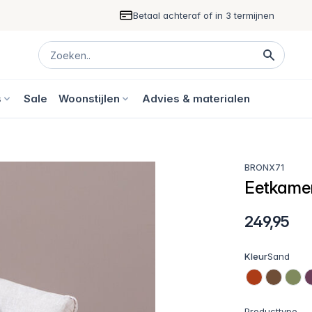
Betaal achteraf of in 3 termijnen
s
Sale
Woonstijlen
Advies & materialen
BRONX71
Eetkamer
249,95
Kleur
Sand
Producttype