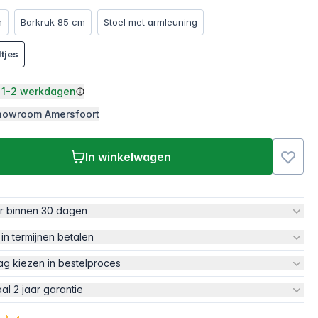
m
Barkruk 85 cm
Stoel met armleuning
ltjes
1-2 werkdagen
 showroom
Amersfoort
In winkelwagen
ur binnen 30 dagen
 in termijnen betalen
ag kiezen in bestelproces
aal 2 jaar garantie