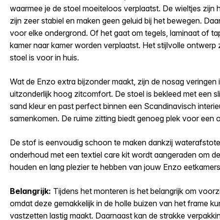
waarmee je de stoel moeiteloos verplaatst. De wieltjes zijn
zijn zeer stabiel en maken geen geluid bij het bewegen. Daar
voor elke ondergrond. Of het gaat om tegels, laminaat of tap
kamer naar kamer worden verplaatst. Het stijlvolle ontwerp 
stoel is voor in huis.
Wat de Enzo extra bijzonder maakt, zijn de nosag veringen i
uitzonderlijk hoog zitcomfort. De stoel is bekleed met een sl
sand kleur en past perfect binnen een Scandinavisch interieur
samenkomen. De ruime zitting biedt genoeg plek voor een o
De stof is eenvoudig schoon te maken dankzij waterafsto
onderhoud met een textiel care kit wordt aangeraden om d
houden en lang plezier te hebben van jouw Enzo eetkamers
Belangrijk:
Tijdens het monteren is het belangrijk om voorzi
omdat deze gemakkelijk in de holle buizen van het frame ku
vastzetten lastig maakt. Daarnaast kan de strakke verpakkin