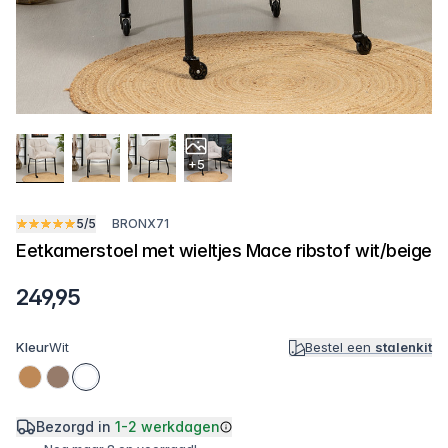
+5
5/5
BRONX71
Eetkamerstoel met wieltjes Mace ribstof wit/beige
249,95
Kleur
Wit
Bestel een
stalenkit
Bezorgd in
1-2 werkdagen