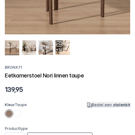
+16
BRONX71
Eetkamerstoel Nori linnen taupe
139,95
Kleur
Taupe
Bestel een
stalenkit
Producttype