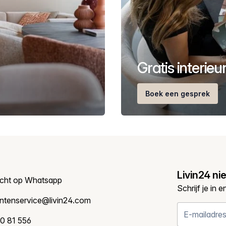
Gratis interie
Boek een gesprek
Livin24 ni
icht op Whatsapp
Schrijf je in 
antenservice@livin24.com
0 81 556