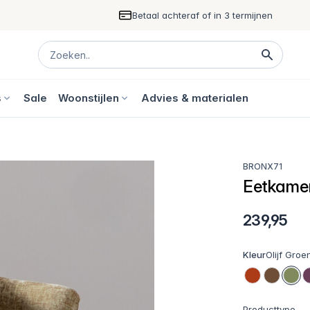
Betaal achteraf of in 3 termijnen
s
Sale
Woonstijlen
Advies & materialen
BRONX71
Eetkamer
239,95
Kleur
Olijf Groe
Producttype