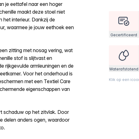
an je eettafel naar een hoger
henille maakt deze stoel niet
 het interieur. Dankzij de
rieur, waarmee je jouw eethoek een
Gecertificeerd
een zitting met nosag vering, wat
ille stof is slijtvast en
e rijkgevulde armleuningen en de
Waterafstotend
 eetkamer. Voor het onderhoud is
Klik op een ico
 beschermen met een Textiel Care
beschermende eigenschappen van
rt schaduw op het zitvlak. Door
nde delen anders ogen, waardoor
to.