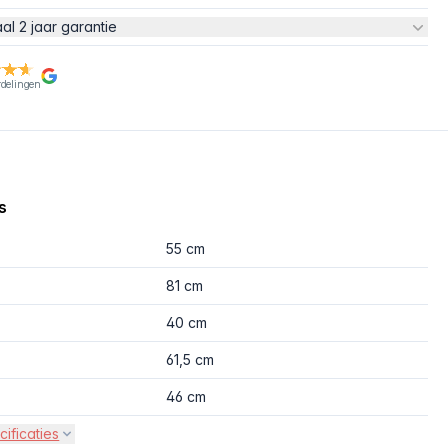
aal 2 jaar garantie
rdelingen
s
55 cm
81 cm
40 cm
61,5 cm
46 cm
cificaties