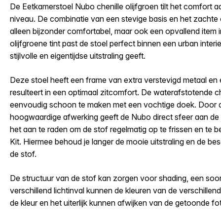
De Eetkamerstoel Nubo chenille olijfgroen tilt het comfort a
niveau. De combinatie van een stevige basis en het zachte c
alleen bijzonder comfortabel, maar ook een opvallend item in
olijfgroene tint past de stoel perfect binnen een urban inte
stijlvolle en eigentijdse uitstraling geeft.
Deze stoel heeft een frame van extra verstevigd metaal en 
resulteert in een optimaal zitcomfort. De waterafstotende chen
eenvoudig schoon te maken met een vochtige doek. Door d
hoogwaardige afwerking geeft de Nubo direct sfeer aan de
het aan te raden om de stof regelmatig op te frissen en te
Kit. Hiermee behoud je langer de mooie uitstraling en de 
de stof.
De structuur van de stof kan zorgen voor shading, een soo
verschillend lichtinval kunnen de kleuren van de verschille
de kleur en het uiterlijk kunnen afwijken van de getoonde fo