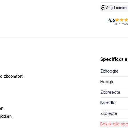
Altijd minim
4.6
836 beoo
Specificatie
Zithoogte
d zitcomfort.
Hoogte
Zitbreedte
Breedte
en.
Zitdiepte
aatsen.
Bekijk alle spe