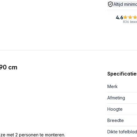
Altijd minim
4.6
836 beoo
 90 cm
Specificatie
Merk
Afmeting
Hoogte
Breedte
Dikte tafelbla
eze met 2 personen te monteren.