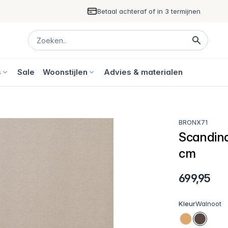
Betaal achteraf of in 3 termijnen
s
Sale
Woonstijlen
Advies & materialen
BRONX71
Scandina
cm
699,95
Kleur
Walnoot