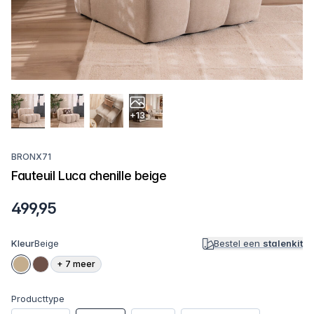
+13
BRONX71
Fauteuil Luca chenille beige
499,95
Kleur
Beige
Bestel een
stalenkit
+
7
meer
Producttype