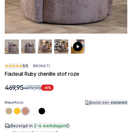
+16
5/5
BRONX71
Fauteuil Ruby chenille stof roze
469,95
499,95
-6%
Kleur
Roze
Bestel een
stalenkit
Bezorgd in
2-4 werkdagen