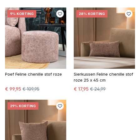
9% KORTING
28% KORTING
Poef Feline chenille stof roze
Sierkussen Feline chenille stof
roze 25 x 45 cm
€ 99,95
€ 109,95
€ 17,95
€ 24,99
29% KORTING