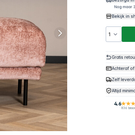
Nog maar 3
Bekijk in
Gratis reto
Achteraf of
Zelf leverd
Altijd minim
4.6
836 beoo