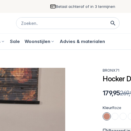
Betaal achteraf of in 3 termijnen
s
Sale
Woonstijlen
Advies & materialen
BRONX71
Hocker De
179,95
269
Kleur
Roze
Bezorgd in