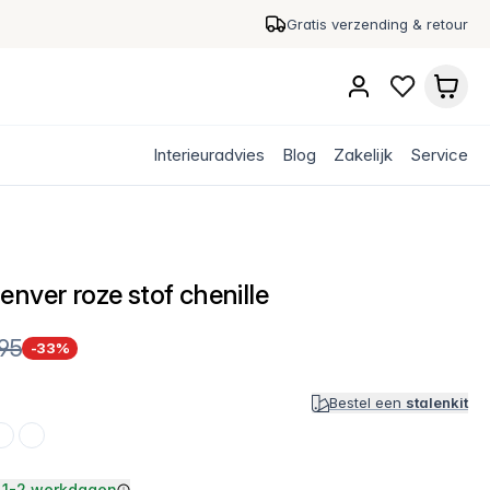
Gratis verzending & retour
Interieuradvies
Blog
Zakelijk
Service
nver roze stof chenille
,95
-33%
Bestel een
stalenkit
1-2 werkdagen