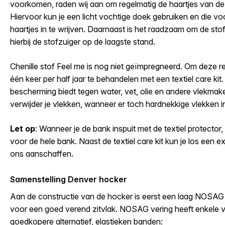
voorkomen, raden wij aan om regelmatig de haartjes van de 
Hiervoor kun je een licht vochtige doek gebruiken en die voo
haartjes in te wrijven. Daarnaast is het raadzaam om de stof
hierbij de stofzuiger op de laagste stand.
Chenille stof Feel me is nog niet geïmpregneerd. Om deze r
één keer per half jaar te behandelen met een textiel care ki
bescherming biedt tegen water, vet, olie en andere vlekmake
verwijder je vlekken, wanneer er toch hardnekkige vlekken i
Let op
: Wanneer je de bank inspuit met de textiel protector
voor de hele bank. Naast de textiel care kit kun je los een ext
ons aanschaffen
.
Samenstelling Denver hocker
Aan de constructie van de hocker is eerst een laag NOSAG
voor een goed verend zitvlak. NOSAG vering heeft enkele v
goedkopere alternatief, elastieken banden: