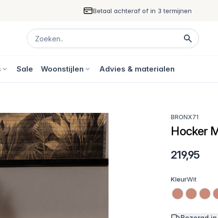
Betaal achteraf of in 3 termijnen
s
Sale
Woonstijlen
Advies & materialen
BRONX71
Hocker M
219,95
Kleur
Wit
Bezorgd in