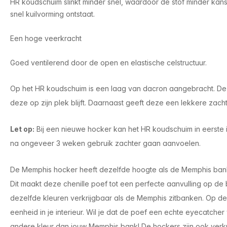
HR koudschuim slinkt minder snel, waardoor de stof minder kans 
snel kuilvorming ontstaat.
Een hoge veerkracht
Goed ventilerend door de open en elastische celstructuur.
Op het HR koudschuim is een laag van dacron aangebracht. Dez
deze op zijn plek blijft. Daarnaast geeft deze een lekkere zach
Let op
:
Bij een nieuwe hocker kan het HR koudschuim in eerste in
na ongeveer 3 weken gebruik zachter gaan aanvoelen.
De Memphis hocker heeft dezelfde hoogte als de Memphis bank e
Dit maakt deze chenille poef tot een perfecte aanvulling op de b
dezelfde kleuren verkrijgbaar als de Memphis zitbanken. Op d
eenheid in je interieur. Wil je dat de poef een echte eyecatcher
andere kleur dan jouw Memphis bank! De hockers zijn ook verkr