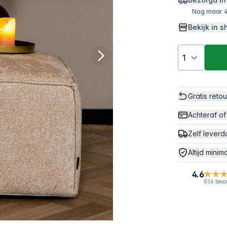
Nog maar 4
Bekijk in
Gratis reto
Achteraf of
Zelf leverd
Altijd minim
4.6
836 beoo