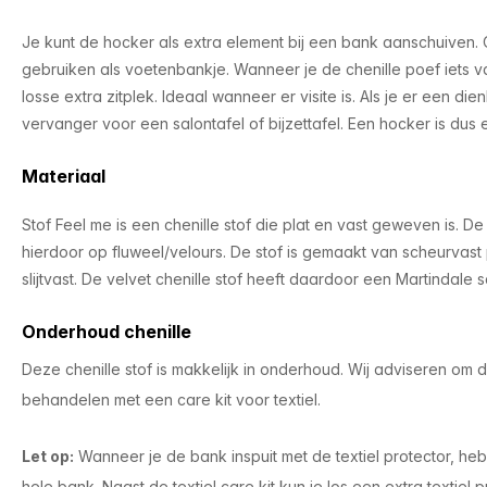
Je kunt de hocker als extra element bij een bank aanschuiven.
gebruiken als voetenbankje. Wanneer je de chenille poef iets v
losse extra zitplek. Ideaal wanneer er visite is. Als je er een di
vervanger voor een salontafel of bijzettafel. Een hocker is dus 
​Materiaal
Stof Feel me is een chenille stof die plat en vast geweven is. De 
hierdoor op fluweel/velours. De stof is gemaakt van scheurvast
slijtvast. De velvet chenille stof heeft daardoor een Martindale 
Onderhoud chenille
Deze chenille stof is makkelijk in onderhoud. Wij adviseren om de
behandelen met een care kit voor textiel.
Let op
:
Wanneer je de bank inspuit met de textiel protector, he
hele bank. Naast de textiel care kit kun je los een extra textiel p