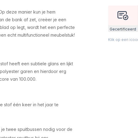
 Op deze manier kun je hem
an de bank af zet, creëer je een
enblad op legt, wordt het een perfecte
Gecertificeerd
een echt multifunctioneel meubelstuk!
Klik op een ico
stof heeft een subtiele glans en lijkt
 polyester garen en hierdoor erg
score van 100.000.
 stof één keer in het jaar te
b je twee spuitbussen nodig voor de
rotector spuitbus bij ons