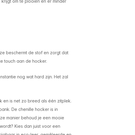
krijgt om te plooien en er minder
e beschermt de stof en zorgt dat
te touch aan de hocker.
stantie nog wat hard zijn. Het zal
n is net zo breed als één zitplek.
ank. De chenille hocker is in
eze manier behoud je een mooie
 wordt? Kies dan juist voor een
ijgbaar in eco-leer, gemêleerde en