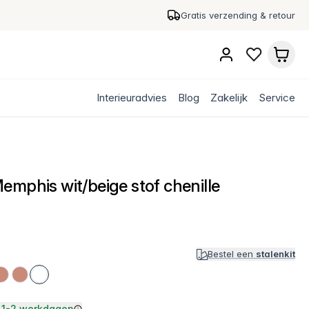
Gratis verzending & retour
Interieuradvies
Blog
Zakelijk
Service
emphis wit/beige stof chenille
Bestel een
stalenkit
1-2 werkdagen