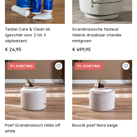
Textiel Care & Clean kit
Scandinavische fauteuil
(geschikt voor 2 tot 3
Valerie draaibaar chenille
zitplaatsen)
mintgroen
€ 24,95
€ 499,95
9% KORTING
9% KORTING
Poef Scandinavisch Hilda off
Bouclé poef Nora beige
white