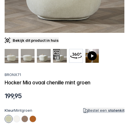
Bekijk dit product in huis
+8
BRONX71
Hocker Mia ovaal chenille mint groen
199,95
Kleur
Mintgroen
Bestel een
stalenkit