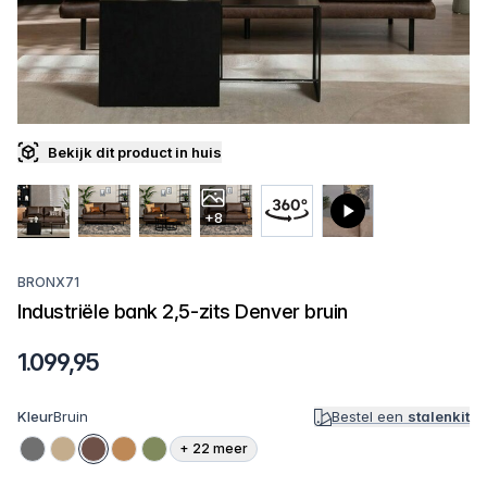
Bekijk dit product in huis
+8
BRONX71
Industriële bank 2,5-zits Denver bruin
1.099,95
Kleur
Bruin
Bestel een
stalenkit
+
22
meer