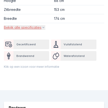
Hoogte
88 cm
Zitbreedte
153 cm
Breedte
174 cm
Bekijk alle specificaties
Gecertificeerd
Vuilafstotend
Brandwerend
Waterafstotend
Klik op een icoon voor meer informatie
Reviews