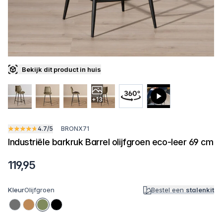
Bekijk dit product in huis
+13
4.7/5
BRONX71
Industriële barkruk Barrel olijfgroen eco-leer 69 cm
119,95
Kleur
Olijfgroen
Bestel een
stalenkit