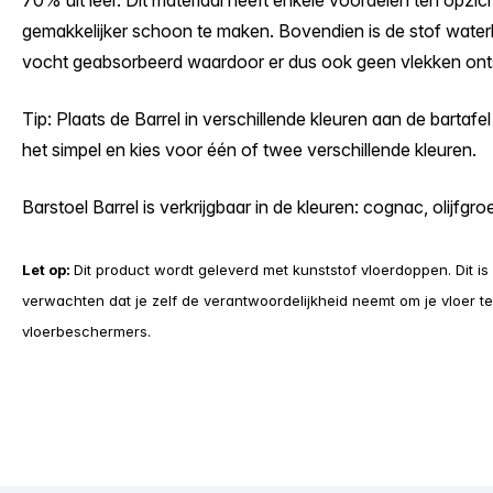
70% uit leer. Dit materiaal heeft enkele voordelen ten opzic
gemakkelijker schoon te maken. Bovendien is de stof water
vocht geabsorbeerd waardoor er dus ook geen vlekken ont
Tip: Plaats de Barrel in verschillende kleuren aan de bartafe
het simpel en kies voor één of twee verschillende kleuren.
Barstoel Barrel is verkrijgbaar in de kleuren: cognac, olijfgro
Let op:
Dit product wordt geleverd met kunststof vloerdoppen. Dit is 
verwachten dat je zelf de verantwoordelijkheid neemt om je vloer 
vloerbeschermers.