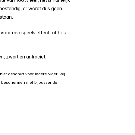
hte van 100% leer, het is namelijk
bestendig, er wordt dus geen
staan.
l voor een speels effect, of hou
en, zwart en antraciet.
niet geschikt voor iedere vloer. Wij
te beschermen met bijpassende