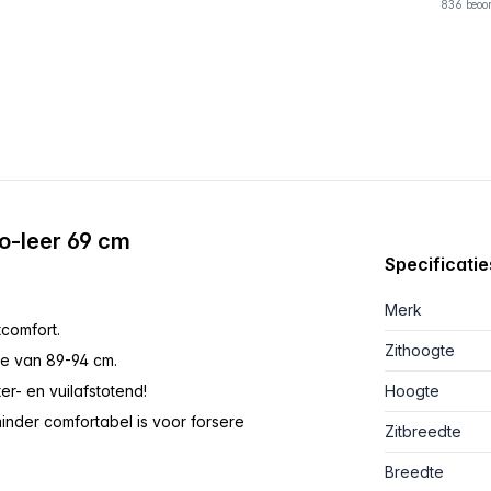
836 beoo
co-leer 69 cm
Specificatie
Merk
tcomfort.
Zithoogte
te van 89-94 cm.
er- en vuilafstotend!
Hoogte
minder comfortabel is voor forsere
Zitbreedte
Breedte