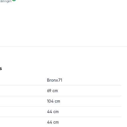
rdelingen
s
Bronx71
69 cm
104 cm
44 cm
44 cm