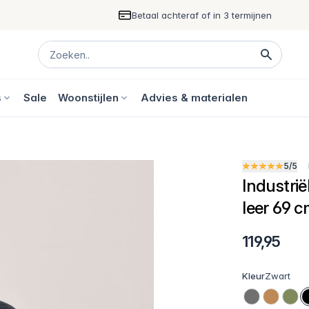
Betaal achteraf of in 3 termijnen
s
Sale
Woonstijlen
Advies & materialen
5/5
Industrië
leer 69 
119,95
Kleur
Zwart