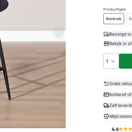
Producttype
Barkruk
E
Bezorgd in
Bekijk in
Gratis reto
Achteraf of
Zelf leverd
Altijd minim
4.6