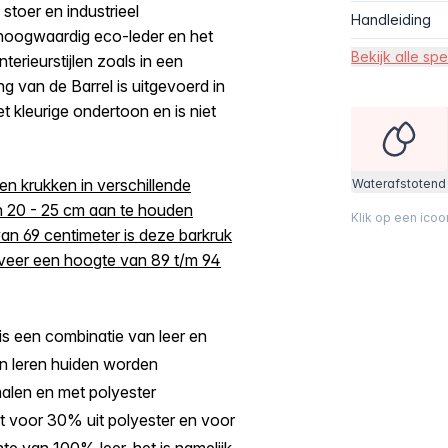
 stoer en industrieel
Handleiding
n hoogwaardig eco-leder en het
Bekijk alle spe
terieurstijlen zoals in een
ng van de Barrel is uitgevoerd in
t kleurige ondertoon en is niet
en krukken in verschillende
Waterafstotend
n 20 - 25 cm aan te houden
Klik op een ico
an 69 centimeter is deze barkruk
veer een hoogte van 89 t/m 94
is een combinatie van leer en
an leren huiden worden
malen en met polyester
t voor 30% uit polyester en voor