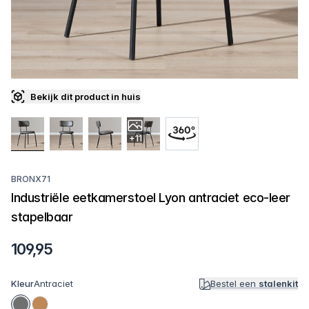
Bekijk dit product in huis
+11
BRONX71
Industriële eetkamerstoel Lyon antraciet eco-leer
stapelbaar
109,95
Kleur
Antraciet
Bestel een
stalenkit