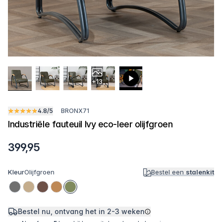
+13
4.8/5
BRONX71
Industriële fauteuil Ivy eco-leer olijfgroen
399,95
Kleur
Olijfgroen
Bestel een
stalenkit
Bestel nu, ontvang het in
2-3 weken