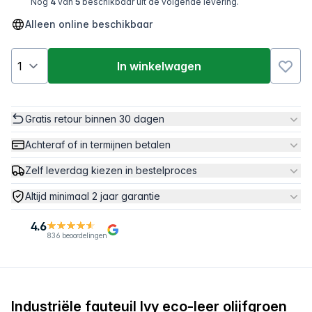
Nog
4
van
5
beschikbaar uit de volgende levering.
Alleen online beschikbaar
In winkelwagen
Gratis retour binnen 30 dagen
Achteraf of in termijnen betalen
Zelf leverdag kiezen in bestelproces
Altijd minimaal 2 jaar garantie
4.6
836 beoordelingen
Industriële fauteuil Ivy eco-leer olijfgroen